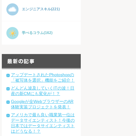
エンジニアスキル(221)
学べるコラム(162)
アップデートされたPhotoshopの
「被写体を選択」機能をご紹介！
どんどん波及していくITの波！日
産の新CMにも変化が！？
Googleが全WebブラウザーのAR
体験実装プロジェクトを発表！
アメリカで最も良い職業第一位は
データサイエンティスト！今後の
日本ではデータサイエンティスト
はどうなる！？