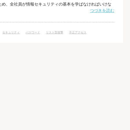
ため、全社員が情報セキュリティの基本を学ばなければいけな
、情報セキュリティを体系的にわかりやすく解説している情報
つづきを読む
ような背景から、ブログを通じて最近話題になっているサイバ
を 皆様に伝えていきたいと考えてい
セキュリティ
パスワード
リスト型攻撃
不正アクセス