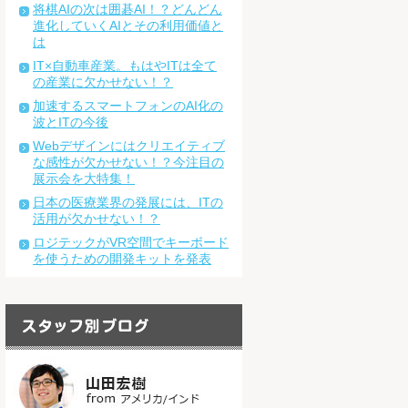
将棋AIの次は囲碁AI！？どんどん
進化していくAIとその利用価値と
は
IT×自動車産業。もはやITは全て
の産業に欠かせない！？
加速するスマートフォンのAI化の
波とITの今後
Webデザインにはクリエイティブ
な感性が欠かせない！？今注目の
展示会を大特集！
日本の医療業界の発展には、ITの
活用が欠かせない！？
ロジテックがVR空間でキーボード
を使うための開発キットを発表