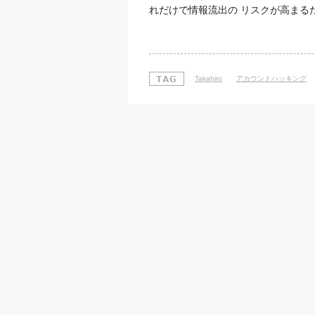
れだけで情報流出の リスクが高まる
い時代になりました。 しかしながら
サイトは少ないのも事実です。 その
ー攻撃手法やその対策などのノウハウ
Takahiro
アカウントハッキング