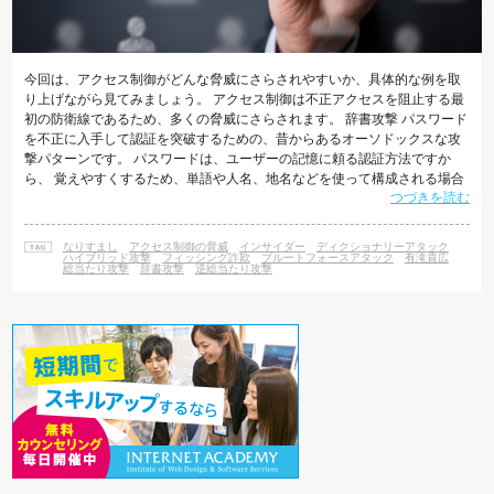
今回は、アクセス制御がどんな脅威にさらされやすいか、具体的な例を取
り上げながら見てみましょう。 アクセス制御は不正アクセスを阻止する最
初の防衛線であるため、多くの脅威にさらされます。 辞書攻撃 パスワード
を不正に入手して認証を突破するための、昔からあるオーソドックスな攻
撃パターンです。 パスワードは、ユーザーの記憶に頼る認証方法ですか
ら、 覚えやすくするため、単語や人名、地名などを使って構成される場合
つづきを読む
が多くあります。 たとえば、「四季」「動物の名称」「食べ物の名前」
「好きな観光地」など、 パスワード用の単語として心当たりのある人も多
いのではないでしょうか。 辞書攻撃では、このような辞書に載っている単
なりすまし
アクセス制御の脅威
インサイダー
ディクショナリーアタック
語や、人名などパスワードに使われそうな単語を辞書化したものを用いま
ハイブリッド攻撃
フィッシング詐欺
ブルートフォースアタック
有滝貴広
総当たり攻撃
辞書攻撃
逆総当たり攻撃
す。 何万語という言葉を収