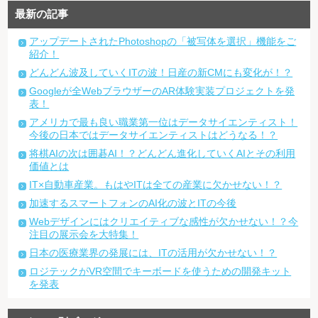
最新の記事
アップデートされたPhotoshopの「被写体を選択」機能をご
紹介！
どんどん波及していくITの波！日産の新CMにも変化が！？
Googleが全WebブラウザーのAR体験実装プロジェクトを発
表！
アメリカで最も良い職業第一位はデータサイエンティスト！
今後の日本ではデータサイエンティストはどうなる！？
将棋AIの次は囲碁AI！？どんどん進化していくAIとその利用
価値とは
IT×自動車産業。もはやITは全ての産業に欠かせない！？
加速するスマートフォンのAI化の波とITの今後
Webデザインにはクリエイティブな感性が欠かせない！？今
注目の展示会を大特集！
日本の医療業界の発展には、ITの活用が欠かせない！？
ロジテックがVR空間でキーボードを使うための開発キット
を発表