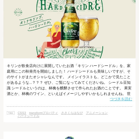
キリンが飲食店向けに展開していたお酒「キリン ハードシードル」を、家
庭用にこの秋発売を開始しました！ ハードシードルも美味しいですが、そ
のサイトがまたオシャレなんです。 メインイラストも、どこかで見たこと
があるような...？？？ ぜひ、ご覧になってみてくださいね。 シードル豆知
識 シードルというのは、林檎を醗酵させて作られたお酒のことです。 果実
酒とか、林檎のワイン、といえばイメージしやすいかもしれませんね。 世
つづきを読む
界中で飲まれているシードルですが、「シードル（cidre）」という呼称は
フランスのもの。イギリスでは「サイダー（cider）」、スペインでは「シ
ードラ（Sidra）」と呼びます。 大抵は発泡性であることが多く、「ハード
CSS3
transformプロパティ
ささくらはなび
アニメーション
シードル」も林檎のスパークリングワインという感じで爽やかにいただ
ハードシードル