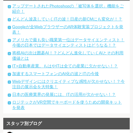
アップデートされたPhotoshopの「被写体を選択」機能をご
紹介！
どんどん波及していくITの波！日産の新CMにも変化が！？
Googleが全WebブラウザーのAR体験実装プロジェクトを発
表！
アメリカで最も良い職業第一位はデータサイエンティスト！
今後の日本ではデータサイエンティストはどうなる！？
将棋AIの次は囲碁AI！？どんどん進化していくAIとその利用
価値とは
IT×自動車産業。もはやITは全ての産業に欠かせない！？
加速するスマートフォンのAI化の波とITの今後
Webデザインにはクリエイティブな感性が欠かせない！？今
注目の展示会を大特集！
日本の医療業界の発展には、ITの活用が欠かせない！？
ロジテックがVR空間でキーボードを使うための開発キット
を発表
スタッフ別ブログ