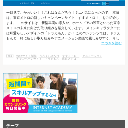
一目見て、かわいい！！これはなんだろう！？...と気になったので、 本日
は、東京メトロの新しいキャンペーンサイト「すすメトロ！」をご紹介し
ます。 このサイトは、新型車両の導入や、ホームドアの設置といった東京
メトロの未来に向けた取り組みを紹介しています。 メインキャラクターに
は可愛らしいデザインの「ドラえもん」が！ このコンテンツでは、ドラえ
もんと一緒に新しい取り組みをアニメーション動画で親しみやすく、そし
つづきを読む
てわかりやすく紹介されています。 動画は4/1から順次公開予定で、本日は
「すすメトロ！「登場篇」（30秒）」が公開されています。 企業PRコン
テンツにおいては、親しみやすさ、単純明快なわかりやすさが大切です。
Webサイト制作
ささくらはなび
すすメトロ！
アニメーション
SEOを意識しなければ、キャンペーンサイトにおいては情報量や文章量を
キャンペーンサイト
ドラえもん
東京メトロ
絞って、とこ
テーマ