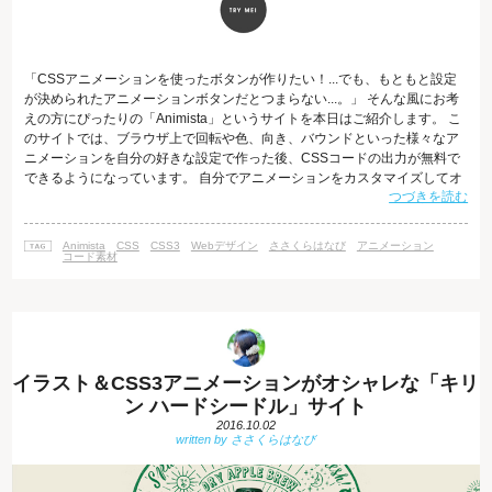
「CSSアニメーションを使ったボタンが作りたい！...でも、もともと設定
が決められたアニメーションボタンだとつまらない...。」 そんな風にお考
えの方にぴったりの「Animista」というサイトを本日はご紹介します。 こ
のサイトでは、ブラウザ上で回転や色、向き、バウンドといった様々なア
ニメーションを自分の好きな設定で作った後、CSSコードの出力が無料で
できるようになっています。 自分でアニメーションをカスタマイズしてオ
つづきを読む
リジナルの動きを考えられる、というのがうれしいですよね。 さっそく、
使い方をご紹介します。 「Animista」の使い方 「Animista」にアクセスを
すると、ロゴと一緒に「TRY ME!」のボタンが表示されますので、それを
Animista
CSS
CSS3
Webデザイン
ささくらはなび
アニメーション
クリックしましょう。 すると、次のようなアニメーシ
コード素材
イラスト＆CSS3アニメーションがオシャレな「キリ
ン ハードシードル」サイト
2016.10.02