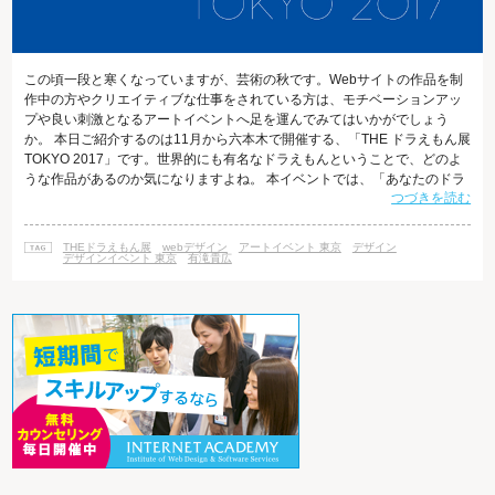
この頃一段と寒くなっていますが、芸術の秋です。Webサイトの作品を制
作中の方やクリエイティブな仕事をされている方は、モチベーションアッ
プや良い刺激となるアートイベントへ足を運んでみてはいかがでしょう
か。 本日ご紹介するのは11月から六本木で開催する、「THE ドラえもん展
TOKYO 2017」です。世界的にも有名なドラえもんということで、どのよ
うな作品があるのか気になりますよね。 本イベントでは、「あなたのドラ
つづきを読む
えもんをつくってください」というコンセプトをもとに、日本を代表する
28名のアーティストが制作した、いままで見たことのないドラえもんを見
ることができます。 THEドラえもん展とは 「THEドラえもん展」は2002
THEドラえもん展
webデザイン
アートイベント 東京
デザイン
年に行われており、15年ぶりの続編となります。今回は前回出展したアー
デザインイベント 東京
有滝貴広
ティ