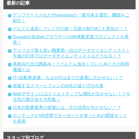
最新の記事
アップデートされたPhotoshopの「被写体を選択」機能をご
紹介！
どんどん波及していくITの波！日産の新CMにも変化が！？
Googleが全WebブラウザーのAR体験実装プロジェクトを発
表！
アメリカで最も良い職業第一位はデータサイエンティスト！
今後の日本ではデータサイエンティストはどうなる！？
将棋AIの次は囲碁AI！？どんどん進化していくAIとその利用
価値とは
IT×自動車産業。もはやITは全ての産業に欠かせない！？
加速するスマートフォンのAI化の波とITの今後
Webデザインにはクリエイティブな感性が欠かせない！？今
注目の展示会を大特集！
日本の医療業界の発展には、ITの活用が欠かせない！？
ロジテックがVR空間でキーボードを使うための開発キット
を発表
スタッフ別ブログ