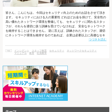
皆さん、こんにちは。 今回はセキュリティ向上のためのお話をさせて頂き
ます。 セキュリティにおける人の重要性 どれほどお金を掛けて、安全性の
高い優れたネットワーク環境を整備しても、 セキュリティに関わるスタッ
フが、それらを適切に扱う訓練を受けていなければ、 安全なネットワーク
を維持することはできません。 逆に言えば、訓練されたスタッフが、適切
にネットワーク環境を維持するのであれば、 企業は必要以上に高価なセキ
つづきを読む
ュリティを導入しなくても、安全性の高いネットワークを維持することが
できるでしょう。 企業にとって最も大切な資産は人材であり、その原則は
セキュリティにおいても変わりません。 スタッフ スタッフはセキュリティ
インシデント
スタッフ教育
セキュリティ
ネットワークセキュリティ
の管理方法について知っているだけではなく、 管理を行うための手順につ
マニュアル
教育
社員教育
いても知っておく
テーマ