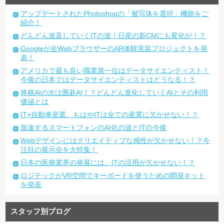
アップデートされたPhotoshopの「被写体を選択」機能をご
紹介！
どんどん波及していくITの波！日産の新CMにも変化が！？
Googleが全WebブラウザーのAR体験実装プロジェクトを発
表！
アメリカで最も良い職業第一位はデータサイエンティスト！
今後の日本ではデータサイエンティストはどうなる！？
将棋AIの次は囲碁AI！？どんどん進化していくAIとその利用
価値とは
IT×自動車産業。もはやITは全ての産業に欠かせない！？
加速するスマートフォンのAI化の波とITの今後
Webデザインにはクリエイティブな感性が欠かせない！？今
注目の展示会を大特集！
日本の医療業界の発展には、ITの活用が欠かせない！？
ロジテックがVR空間でキーボードを使うための開発キット
を発表
スタッフ別ブログ