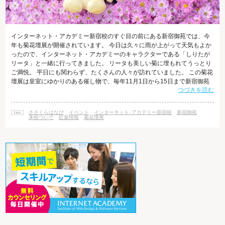
インターネット・アカデミー新宿校のすぐ目の前にある新宿御苑では、今
年も菊花壇展が開催されています。 今日は久々に雨が上がって天気もよか
ったので、インターネット・アカデミーのキャラクターである「しりたが
リータ」と一緒に行ってきました。 リータも美しい菊に埋もれてうっとり
ご満悦。 平日にも関わらず、たくさんの人々が訪れていました。 この菊花
壇展は皇室にゆかりのある催し物で、毎年11月1日から15日まで新宿御苑
つづきを読む
内にある日本庭園で開催されています。 なぜ皇室にゆかりがあるかという
と、菊が皇室の紋章であるということに由来します。 明治11年(1878)に赤
坂の仮皇居で初めての「菊花拝観」が開催されたのですが、当初は皇室の
ささくらはなび
イベント
インターネット･アカデミー新宿校
新宿御苑
方々が菊を楽しむための催しでした。 その後何度か場所や名称の変遷を経
来校ついで
紅葉情報
菊花壇展
て、昭和24