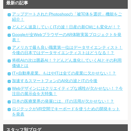
最新の記事
アップデートされたPhotoshopの「被写体を選択」機能をご
紹介！
どんどん波及していくITの波！日産の新CMにも変化が！？
Googleが全WebブラウザーのAR体験実装プロジェクトを発
表！
アメリカで最も良い職業第一位はデータサイエンティスト！
今後の日本ではデータサイエンティストはどうなる！？
将棋AIの次は囲碁AI！？どんどん進化していくAIとその利用
価値とは
IT×自動車産業。もはやITは全ての産業に欠かせない！？
加速するスマートフォンのAI化の波とITの今後
Webデザインにはクリエイティブな感性が欠かせない！？今
注目の展示会を大特集！
日本の医療業界の発展には、ITの活用が欠かせない！？
ロジテックがVR空間でキーボードを使うための開発キット
を発表
スタッフ別ブログ