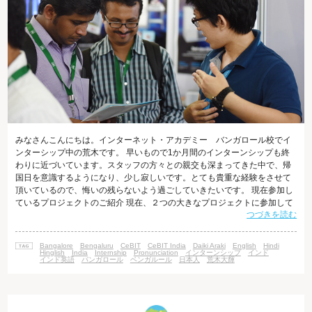
みなさんこんにちは。インターネット・アカデミー バンガロール校でイ
ンターシップ中の荒木です。 早いもので1か月間のインターンシップも終
わりに近づいています。スタッフの方々との親交も深まってきた中で、帰
国日を意識するようになり、少し寂しいです。とても貴重な経験をさせて
頂いているので、悔いの残らないよう過ごしていきたいです。 現在参加し
ているプロジェクトのご紹介 現在、２つの大きなプロジェクトに参加して
つづきを読む
います。その中で主な仕事内容としてはWebサイト公開前テストやHTML
やCSSを使ったテンプレートページ作成、翻訳、データ修正などを行って
います。私が行っているテストとは、プログラムを実行し、Photoshopで
Bangalore
Bengaluru
CeBIT
CeBIT India
Daiki Araki
English
Hindi
作成したPSDファイル通り正しく表示されているか、クライアントが求め
Hinglish
India
Internship
Pronunciation
インターンシップ
インド
インド英語
バンガロール
ベンガルール
日本人
荒木大輝
ている品質に到達