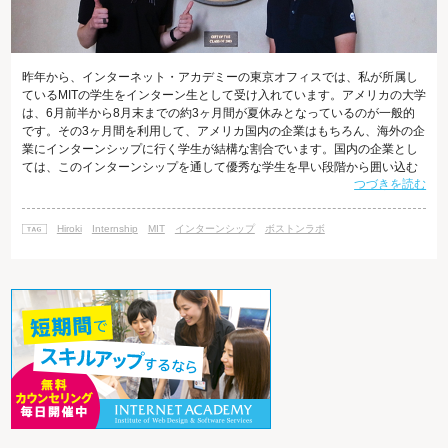
昨年から、インターネット・アカデミーの東京オフィスでは、私が所属し
ているMITの学生をインターン生として受け入れています。アメリカの大学
は、6月前半から8月末までの約3ヶ月間が夏休みとなっているのが一般的
です。その3ヶ月間を利用して、アメリカ国内の企業はもちろん、海外の企
業にインターンシップに行く学生が結構な割合でいます。国内の企業とし
ては、このインターンシップを通して優秀な学生を早い段階から囲い込む
つづきを読む
ということを狙いとしているので、優秀な学生は取り合いになっていま
す。 そんな中、私たちの会社には2013年の夏休みを使ってMITから2名も
の学生が来てくれました。今日は、その昨年のインターン生のマイク君と
Hiroki
Internship
MIT
インターンシップ
ボストンラボ
久しぶりに会って、ランチをしてきました。 マイク君は、MITでコンピュ
ータサイエンスと電気