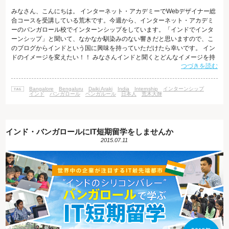
みなさん、こんにちは。 インターネット・アカデミーでWebデザイナー総
合コースを受講している荒木です。今週から、インターネット・アカデミ
ーのバンガロール校でインターンシップをしています。「インドでインタ
ーンシップ」と聞いて、なかなか馴染みのない響きだと思いますので、こ
のブログからインドという国に興味を持っていただけたら幸いです。 イン
ドのイメージを変えたい！！ みなさんインドと聞くとどんなイメージを持
つづきを読む
たれるでしょうか？私は今年の４月下旬頃まで世界一周の旅をしていまし
た。その中で「インドってどんな国か想像できないな」と思っていたくら
いでした。しかし、世界中を旅している中で出会った方のオススメでイン
Bangalore
Bengaluru
Daiki Araki
India
Internship
インターンシップ
ドを経由することに決めたのですが、結果、すごく魅力溢れる国で一ヶ月
インド
バンガロール
ベンガルール
日本人
荒木大輝
以上滞在してしまいました！それ
インド・バンガロールにIT短期留学をしませんか
2015.07.11