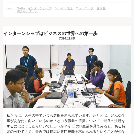
先を曲がって、何ブロック目です」という伝え方をすることが多いです。
SoHo地区も、もれなくその様な作りになっていて、メインストリートとな
SoHo
インターンシップ
ソーホー地区
ニューヨーク
受講生
っているブロードウェイから東西に数ブロックのエリアがSoHoと呼ばれて
海外インターン
います。 ちな
インターンシップはビジネスの世界への第一歩
2014.11.08
私たちは、人生の中でいつも選択を迫られています。たとえば、どんな仕
事があなたに向いているのか？という職業の選択について、最良の決断を
するにはどうしたらいいでしょうか？今 日のIT産業を見てみると、ある特
定の分野でさえ、最近では幅広い専門技能を求められるということが少な