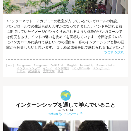
↑インターネット・アカデミーの教室が入っているバンガロールの施設。
バンガロールでの生活も残りわずかになってきました。インドを訪れる前
に期待していたイメージがひっくり返されるような体験がバンガロールで
は何度もあり、インドの魅力を改めてを実感しています。今回は多くの方
にバンガロールに訪れて欲しい3つの理由を、私のインターシップと旅の経
験から紹介したいと思います。 １．経済成長を肌で感じられる 私がバンガ
つづきを読む
ロールへ訪れる前のインドのイメージと言えば、女性はサリーを着て、街
には牛が闊歩し、多くの人が毎日手でカレーを食べている、というイメー
ジを抱いていました。しかしバンガロールに住んでみると、それはインド
Bangalore
Bengaluru
Daiki Araki
English
Internship
Pronunciation
の一面でしかないことがわかります。バンガロールには海外ブランド店が
インターンシップ
インド
インド英語
バンガロール
ベンガルール
日本人
経済成長
荒木大輝
鉄道
多数出店している巨大ショッピン
インターンシップを通して学んでいること
2015.11.14