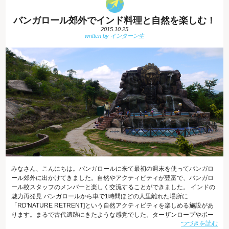
バンガロール郊外でインド料理と自然を楽しむ！
2015.10.25
みなさん、こんにちは。バンガロールに来て最初の週末を使ってバンガロ
ール郊外に出かけてきました。自然やアクティビティが豊富で、バンガロ
ール校スタッフのメンバーと楽しく交流することができました。 インドの
魅力再発見 バンガロールから車で1時間ほどの人里離れた場所に
「RD'NATURE RETRENT]という自然アクティビティを楽しめる施設があ
ります。まるで古代遺跡にきたような感覚でした。ターザンロープやボー
つづきを読む
ト、プール、ダンスホールなど一日いても飽きないつくりになっていて、