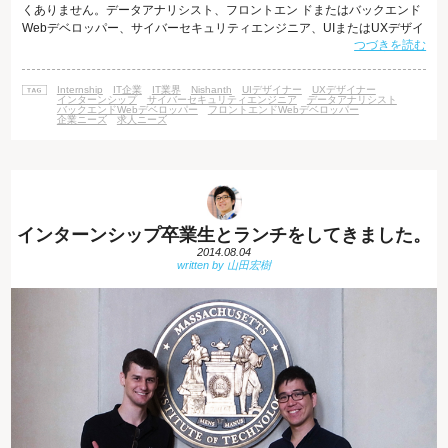
くありません。データアナリシスト、フロントエン ドまたはバックエンド
Webデベロッパー、サイバーセキュリティエンジニア、UIまたはUXデザイ
つづきを読む
ナーなど、どれを選ぶか、あなたの選択肢は無数にありま す。では、あな
たが選んだ職種が、あなたに完全に合っているかどうかを知るには、どう
したら良いのでしょうか？急速に変化するグローバルマーケットの要求に
Internship
IT企業
IT業界
Nishanth
UIデザイナー
UXデザイナー
応えるために、あなたはどのように準備をしますか？学 生が大学で教え込
インターンシップ
サイバーセキュリティエンジニア
データアナリシスト
バックエンドWebデベロッパー
フロントエンドWebデベロッパー
まれているスキルセット
企業ニーズ
求人ニーズ
インターンシップ卒業生とランチをしてきました。
2014.08.04