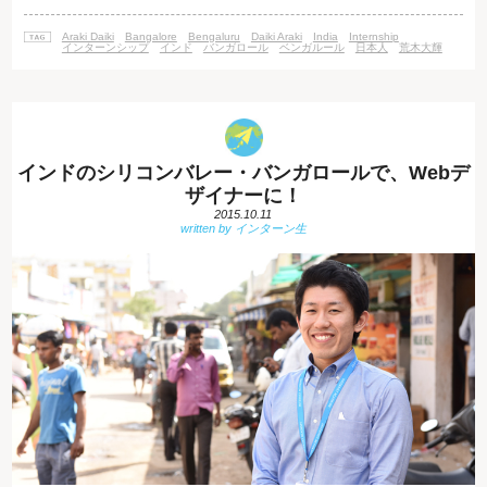
子供から大人まで遊べるようになっています。世界的なIT企業が進出して
きて、都会化がますます進んでいるバンガロール市内で生活している人に
Araki Daiki
Bangalore
Bengaluru
Daiki Araki
India
Internship
とっては、とてもリラックスできる癒しのスポットかもしれません。ラン
インターンシップ
インド
バンガロール
ベンガルール
日本人
荒木大輝
チはビュッフェ形式でインド
インドのシリコンバレー・バンガロールで、Webデ
ザイナーに！
2015.10.11