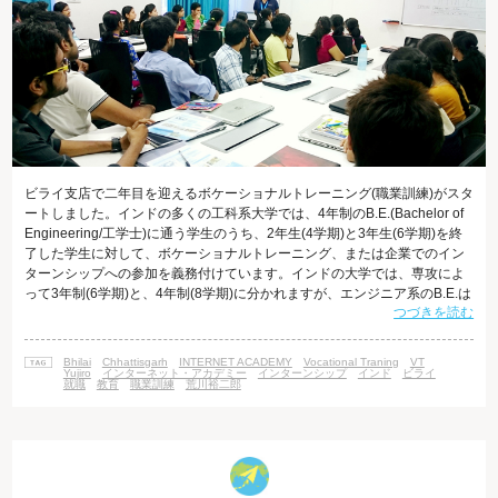
ビライ支店で二年目を迎えるボケーショナルトレーニング(職業訓練)がスタ
ートしました。インドの多くの工科系大学では、4年制のB.E.(Bachelor of
Engineering/工学士)に通う学生のうち、2年生(4学期)と3年生(6学期)を終
了した学生に対して、ボケーショナルトレーニング、または企業でのイン
ターンシップへの参加を義務付けています。インドの大学では、専攻によ
って3年制(6学期)と、4年制(8学期)に分かれますが、エンジニア系のB.E.は
つづきを読む
4年制です。一般的に、卒業を控えた4年生は就職活動に取り組みますが、
その前の段階で企業へのインターンシップ就業を促すことで、就業経験を
積み、実践的な知識をつけることが目的とされています。企業でのインタ
Bhilai
Chhattisgarh
INTERNET ACADEMY
Vocational Traning
VT
ーンシップ就業の機会が豊富な大都市とは異な
Yujiro
インターネット・アカデミー
インターンシップ
インド
ビライ
就職
教育
職業訓練
荒川裕二郎