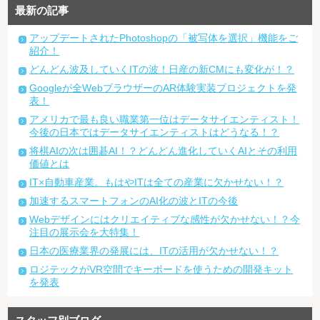
最新の記事
アップデートされたPhotoshopの「被写体を選択」機能をご
紹介！
どんどん波及していくITの波！日産の新CMにも変化が！？
Googleが全WebブラウザーのAR体験実装プロジェクトを発
表！
アメリカで最も良い職業第一位はデータサイエンティスト！
今後の日本ではデータサイエンティストはどうなる！？
将棋AIの次は囲碁AI！？どんどん進化していくAIとその利用
価値とは
IT×自動車産業。もはやITは全ての産業に欠かせない！？
加速するスマートフォンのAI化の波とITの今後
Webデザインにはクリエイティブな感性が欠かせない！？今
注目の展示会を大特集！
日本の医療業界の発展には、ITの活用が欠かせない！？
ロジテックがVR空間でキーボードを使うための開発キット
を発表