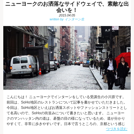
ニューヨークのお洒落なサイドウェイで、素敵な出
会いを！
2015.04.05
こんにちは！ ニューヨークでインターンをしている受講生の小川原です。
前回は、SoHo地区のレストランについて記事を書かせていただきました。
今回は、SoHo地区といえばお洒落スポットやファッションストリートとし
て名高いので、SoHoの街並みについて書きたいと思います。 ニューヨー
クのマンハッタン内の道は、碁盤の目の様になっているため、道が分かり
やすくて、非常に歩きやすいです。日本で言うところの、京都という感じ
つづきを読む
でしょうか。そのため、場所を訪ねられた時には、「ここから何ブロック