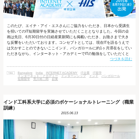
このたび、エイチ・アイ・エスさんにご協力をいただき、日本から受講生
を招いてのIT短期留学を実施させていただくこととなりました。今回の企
画は先日、6月30日付の日経産業新聞にも掲載いただき、お陰さまで大き
な反響をいただいております。コンセプトとしては、現在ITを語るうえで
は欠かすことのできないここインド、バンガロールに約1ヶ月滞在をしてい
ただきながら、インターネット・アカデミーでITの勉強をしていただくと
つづきを読む
いうものです。授業は現地のインド人講師が担当しますので、ITのグロー
バルスタンダードを英語で勉強をしていただくことが可能です。基本的に
授業はハンズオンと呼ばれる実践形式で行ないますので、理論だけではな
Bangalore
India
INTERNET ACADEMY
IT企業
IT留学
く講師と一緒に実際にPC操作をしながら進みます。英語が得意でないとい
インターネット・アカデミー
インターンシップ
インド
バンガロール
短期留学
荒川裕二郎
起業
う方のためにも、授業には
インド工科系大学に必須のボケーショナルトレーニング（職業
訓練）
2015.06.13