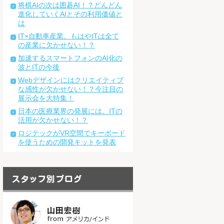
将棋AIの次は囲碁AI！？どんどん
進化していくAIとその利用価値と
は
IT×自動車産業。もはやITは全て
の産業に欠かせない！？
加速するスマートフォンのAI化の
波とITの今後
Webデザインにはクリエイティブ
な感性が欠かせない！？今注目の
展示会を大特集！
日本の医療業界の発展には、ITの
活用が欠かせない！？
ロジテックがVR空間でキーボード
を使うための開発キットを発表