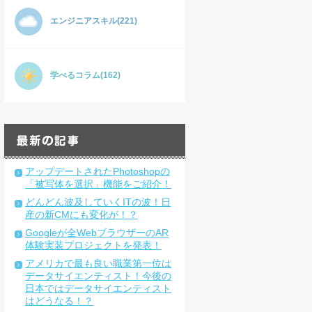
エンジニアスキル(221)
学べるコラム(162)
アップデートされたPhotoshopの
「被写体を選択」機能をご紹介！
どんどん波及していくITの波！日
産の新CMにも変化が！？
Googleが全WebブラウザーのAR
体験実装プロジェクトを発表！
アメリカで最も良い職業第一位は
データサイエンティスト！今後の
日本ではデータサイエンティスト
はどうなる！？