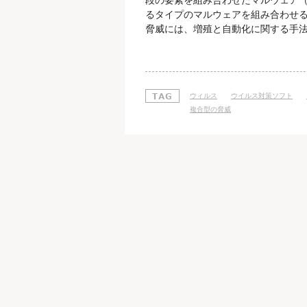
段の要素を組み合わせたマルウェア（
るタイプのマルウェアを組み合わせる
脅威には、増殖と自動化に関する手
をもたらします。 複合型攻撃の一例
攻撃をご紹介します。 攻撃者はまず
ションを配布している旨の広告を出し
ウィルス
ウイルス対策ソフト
複合型の脅威