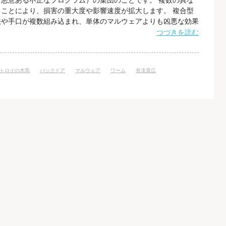
悪意ある不正なプログラム）の集団のことです。 複数の異な
ことにより、損害の重大度や影響速度が拡大します。 複合型
法や手口が複数組み込まれ、単体のマルウェアよりも凶悪な効果
 複合型攻撃の一例として、フィッシングとマルウェアの複合型
つづきを読む
、正規のWebサイトを装い、スマートフォン向けのアプリケー
ます。 広告をクリックした
トロイの木馬
バックドア
マルウェア
ワーム
有滝貴広