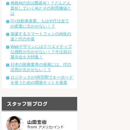
将棋AIの次は囲碁AI！？どんどん
進化していくAIとその利用価値と
は
IT×自動車産業。もはやITは全て
の産業に欠かせない！？
加速するスマートフォンのAI化の
波とITの今後
Webデザインにはクリエイティブ
な感性が欠かせない！？今注目の
展示会を大特集！
日本の医療業界の発展には、ITの
活用が欠かせない！？
ロジテックがVR空間でキーボード
を使うための開発キットを発表