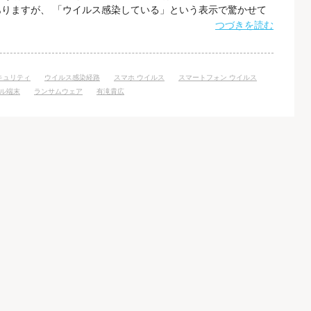
りますが、 「ウイルス感染している」という表示で驚かせて
プリをダウンロードさせることが目的です。 その画面の指示に
つづきを読む
しないでください。 最近のスマホに感染するウイルスは多く
れないように静かに行動します
セキュリティ
ウイルス感染経路
スマホ ウイルス
スマートフォン ウイルス
ル端末
ランサムウェア
有滝貴広