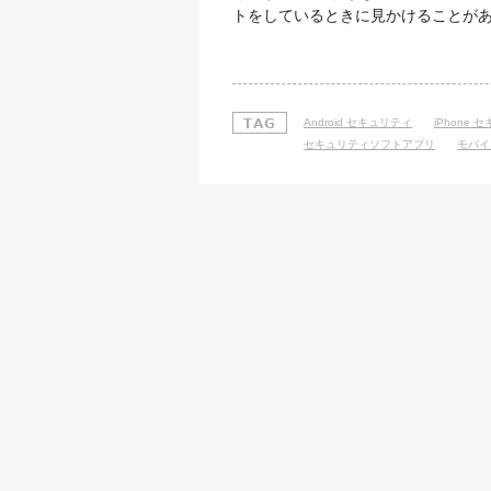
トをしているときに見かけることがあ
ユーザーの動揺をあおり、 不正なア
従って指定された場所をタップしたり
の場合、 感染すると持ち主に気づか
Android セキュリティ
iPhone 
セキュリティソフトアプリ
モバイ