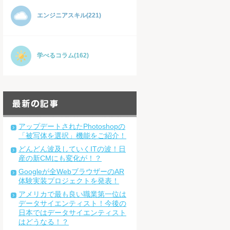
エンジニアスキル(221)
学べるコラム(162)
アップデートされたPhotoshopの
「被写体を選択」機能をご紹介！
どんどん波及していくITの波！日
産の新CMにも変化が！？
Googleが全WebブラウザーのAR
体験実装プロジェクトを発表！
アメリカで最も良い職業第一位は
データサイエンティスト！今後の
日本ではデータサイエンティスト
はどうなる！？