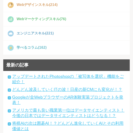
Webデザインスキル(214)
Webマーケティングスキル(76)
エンジニアスキル(221)
学べるコラム(162)
最新の記事
アップデートされたPhotoshopの「被写体を選択」機能をご
紹介！
どんどん波及していくITの波！日産の新CMにも変化が！？
Googleが全WebブラウザーのAR体験実装プロジェクトを発
表！
アメリカで最も良い職業第一位はデータサイエンティスト！
今後の日本ではデータサイエンティストはどうなる！？
将棋AIの次は囲碁AI！？どんどん進化していくAIとその利用
価値とは