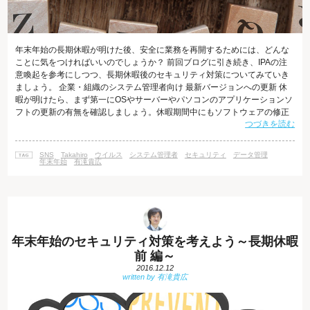
年末年始の長期休暇が明けた後、安全に業務を再開するためには、どんな
ことに気をつければいいのでしょうか？ 前回ブログに引き続き、IPAの注
意喚起を参考にしつつ、長期休暇後のセキュリティ対策についてみていき
ましょう。 企業・組織のシステム管理者向け 最新バージョンへの更新 休
暇が明けたら、まず第一にOSやサーバーやパソコンのアプリケーションソ
フトの更新の有無を確認しましょう。休暇期間中にもソフトウェアの修正
つづきを読む
プログラムが公開されている場合があります。必ず最新版にしてから業務
を再開しましょう。 セキュリティソフトウェアのパターンファイルを更新
同様に、休暇明けすぐにセキュリティソフトの更新を行いましょう。 サー
SNS
Takahiro
ウイルス
システム管理者
セキュリティ
データ管理
バ等における各種ログの確認 長期休暇中に、不審なアクセスログがサーバ
年末年始
有滝貴広
ーに残されていないか
年末年始のセキュリティ対策を考えよう～長期休暇
前 編～
2016.12.12