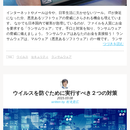
インターネットやメールは今や、日常生活に欠かせないツール。 ITが身近
になった分、悪意あるソフトウェアの脅威にさらされる機会も増えていま
す。 なかでも日本国内で被害が急増しているのが、ファイルを人質にお金
を要求する「ランサムウェア」です。手口と対策を知り、ランサムウェア
の脅威に備えましょう。 ランサムウェアはあなたのお金を直接狙う！ ラン
サムウェアは、マルウェア（悪意あるソフトウェア）の一種です。 ランサ
つづきを読む
ムウェアの特徴は、感染したパソコンを人質にとって「元通りにしてほし
くばお金を払え」と、身代金（英語でランサム）を要求する点にありま
す。 人質に取る手口としては、画面がロックされたり、ファイルに独自の
ウイルス
セキュリティ
ランサムウェア
暗号が設定されて開けなくなります。 大手セキュリティベンダーのトレン
ドマイクロの調査では、日
ウイルスを防ぐために実行すべき２つの対策
2015.03.08