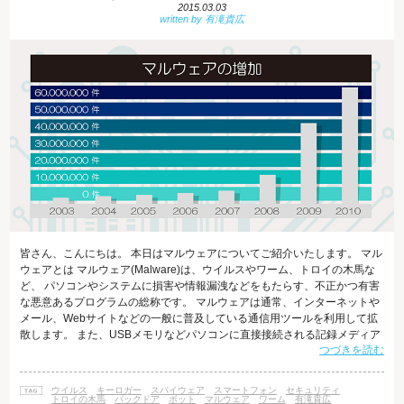
2015.03.03
皆さん、こんにちは。 本日はマルウェアについてご紹介いたします。 マル
ウェアとは マルウェア(Malware)は、ウイルスやワーム、トロイの木馬な
ど、 パソコンやシステムに損害や情報漏洩などをもたらす、不正かつ有害
な悪意あるプログラムの総称です。 マルウェアは通常、インターネットや
メール、Webサイトなどの一般に普及している通信用ツールを利用して拡
散します。 また、USBメモリなどパソコンに直接接続される記録メディア
つづきを読む
に潜んだり、 スマホアプリとしてダウンロードされたプログラムの中に紛
れ込んでいることもあります。 ウィルスのターゲットは、今や国家から一
個人に至るまで幅広く、 情報化社会に生きる私たちは皆、自分が使う電子
ウイルス
キーロガー
スパイウェア
スマートフォン
セキュリティ
機器がウィルス感染のリスクにさらされていると言っても過言ではありま
トロイの木馬
バックドア
ボット
マルウェア
ワーム
有滝貴広