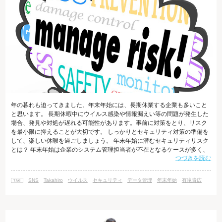
年の暮れも迫ってきました。年末年始には、長期休業する企業も多いこと
と思います。 長期休暇中にウイルス感染や情報漏えい等の問題が発生した
場合、発見や対処が遅れる可能性があります。事前に対策をとり、リスク
を最小限に抑えることが大切です。 しっかりとセキュリティ対策の準備を
して、楽しい休暇を過ごしましょう。 年末年始に潜むセキュリティリスク
とは？ 年末年始は企業のシステム管理担当者が不在となるケースが多く、
つづきを読む
問題が発生した場合の対処が遅くなりがちです。そのためウイルス感染や
情報漏えい等の被害が拡大することがあり、深刻な場合は取引先や顧客に
対しても被害が及ぶことがあります。 また、一般家庭においても、長期休
SNS
Takahiro
ウイルス
セキュリティ
データ管理
年末年始
有滝貴広
暇中に家に仕事を持ち帰って作業したり、趣味でゆっくりインターネット
を楽しむうちに、思わぬ情