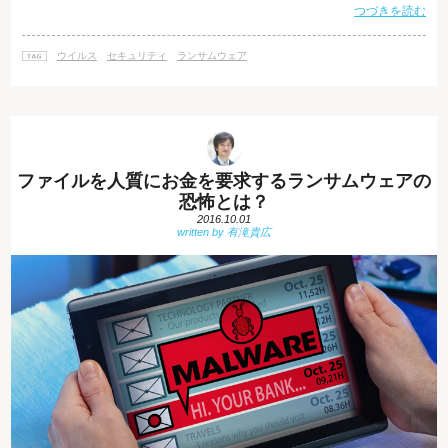
つづきを読む
れた、脆弱性攻撃サイト経由で侵入する不正プログラムのうち、実に7割以
上が金銭目当ての攻撃を行っています。 内訳としては、パソコン内のファ
イルを人質にとって金銭を要求する 「ランサムウェア」と、「オンライン
ウイルス
セキュリティ
ランサムウェア
銀行詐欺ツール」の2つが76%を占めています。 このうち、一般企業にと
って特に憂
ファイルを人質にお金を要求するランサムウェアの
恐怖とは？
2016.10.01