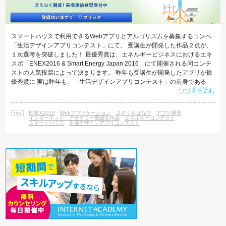
スマートハウスで利用できるWebアプリとアルゴリズムを募集するコンペ
「生活デザインアプリコンテスト」にて、 受講生が開発した作品２点が、
１次選考を突破しました！ 最優秀賞は、エネルギービジネスにおけるエキ
スポ「ENEX2016 & Smart Energy Japan 2016」にて開催される同コンテ
ストの人気投票によって決まります。 昨年も受講生が開発したアプリが最
優秀賞に 実は昨年も、「生活デザインアプリコンテスト」の前身である
つづきを読む
「電力データの可視化デザインコンペ」にて、インターネット・アカデミ
ーの受講生が、ENEX2015での人気投票の結果、最優秀賞を受賞していま
す。 （詳しくは、特集コンテンツをご覧ください。） ちなみに、生活デザ
ENEX2016
Webアプリケーション
ささくらはなび
アプリ開発
インアプリコンテストに応募されたアプリケーショ
インターネット・アカデミー受講生作品
エネルギーコンテスト
スマートハウス
生活デザインアプリコンテスト