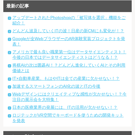
最新の記事
アップデートされたPhotoshopの「被写体を選択」機能をご
紹介！
どんどん波及していくITの波！日産の新CMにも変化が！？
Googleが全WebブラウザーのAR体験実装プロジェクトを発
表！
アメリカで最も良い職業第一位はデータサイエンティスト！
今後の日本ではデータサイエンティストはどうなる！？
将棋AIの次は囲碁AI！？どんどん進化していくAIとその利用
価値とは
IT×自動車産業。もはやITは全ての産業に欠かせない！？
加速するスマートフォンのAI化の波とITの今後
Webデザインにはクリエイティブな感性が欠かせない！？今
注目の展示会を大特集！
日本の医療業界の発展には、ITの活用が欠かせない！？
ロジテックがVR空間でキーボードを使うための開発キット
を発表