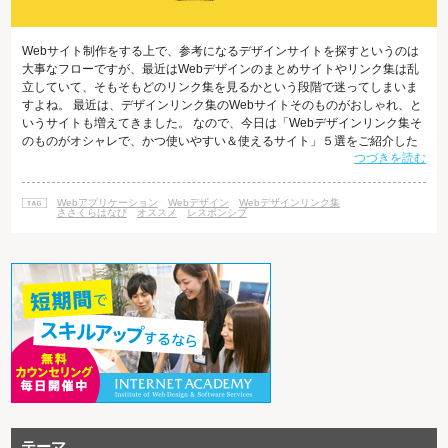
Webサイト制作をする上で、参考になるデザインサイトを探すというのは
大事なフローですが、最近はWebデザインのまとめサイトやリンク集は乱
立していて、そもそもどのリンク集を見るかという段階で迷ってしまいま
すよね。 最近は、デザインリンク集のWebサイトそのものがおしゃれ、と
いうサイトも増えてきました。 なので、今日は「Webデザインリンク集そ
のものがオシャレで、かつ使いやすい＆使えるサイト」５選をご紹介した
つづきを読む
いとおもいます。 Webデザインの勉強やサイト制作の参考にお使いくださ
い。 1.MUUUUU.ORG 縦に長く、デザインクオリティが高いWebサイトを
集めたWebデザインポータルサイト。 "情報設計の参考にしやすく、現場レ
Webアプリケーション
Webデザイン
Webデザインリンク集
ベルでWEBデザイナーが参考にし易いであろう"優れたWebデザインの
ささくらはなび
オススメ
レスポンシブ
テーマ