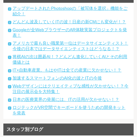
アップデートされたPhotoshopの「被写体を選択」機能をご
紹介！
どんどん波及していくITの波！日産の新CMにも変化が！？
Googleが全WebブラウザーのAR体験実装プロジェクトを発
表！
アメリカで最も良い職業第一位はデータサイエンティスト！
今後の日本ではデータサイエンティストはどうなる！？
将棋AIの次は囲碁AI！？どんどん進化していくAIとその利用
価値とは
IT×自動車産業。もはやITは全ての産業に欠かせない！？
加速するスマートフォンのAI化の波とITの今後
Webデザインにはクリエイティブな感性が欠かせない！？今
注目の展示会を大特集！
日本の医療業界の発展には、ITの活用が欠かせない！？
ロジテックがVR空間でキーボードを使うための開発キット
を発表
スタッフ別ブログ