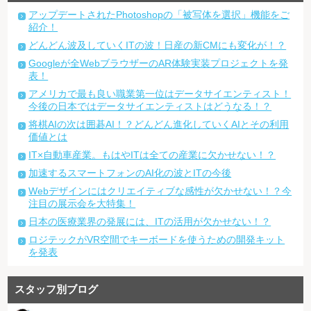
アップデートされたPhotoshopの「被写体を選択」機能をご
紹介！
どんどん波及していくITの波！日産の新CMにも変化が！？
Googleが全WebブラウザーのAR体験実装プロジェクトを発
表！
アメリカで最も良い職業第一位はデータサイエンティスト！
今後の日本ではデータサイエンティストはどうなる！？
将棋AIの次は囲碁AI！？どんどん進化していくAIとその利用
価値とは
IT×自動車産業。もはやITは全ての産業に欠かせない！？
加速するスマートフォンのAI化の波とITの今後
Webデザインにはクリエイティブな感性が欠かせない！？今
注目の展示会を大特集！
日本の医療業界の発展には、ITの活用が欠かせない！？
ロジテックがVR空間でキーボードを使うための開発キット
を発表
スタッフ別ブログ