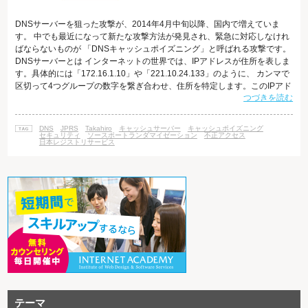
DNSサーバーを狙った攻撃が、2014年4月中旬以降、国内で増えていま
す。 中でも最近になって新たな攻撃方法が発見され、緊急に対応しなけれ
ばならないものが 「DNSキャッシュポイズニング」と呼ばれる攻撃です。
DNSサーバーとは インターネットの世界では、IPアドレスが住所を表しま
す。具体的には「172.16.1.10」や「221.10.24.133」のように、 カンマで
区切って4つグループの数字を繋ぎ合わせ、住所を特定します。このIPアド
つづきを読む
レスが不明であれば、当然パケットを 相手先に届けることはできません。
知合いに手紙を送ろうとしても、相手の住所を知らなければ届かないです
よね。 しかし、私たちは数字で住所を管理するのは苦手であり、わかりや
DNS
JPRS
Takahiro
キャッシュサーバー
キャッシュポイズニング
すい文字列にして管理しやすくしたものが ドメインネー
セキュリティ
ソースポートランダマイゼーション
不正アクセス
日本レジストリサービス
テーマ