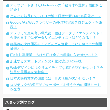
アップデートされたPhotoshopの「被写体を選択」機能をご
紹介！
どんどん波及していくITの波！日産の新CMにも変化が！？
Googleが全WebブラウザーのAR体験実装プロジェクトを発
表！
アメリカで最も良い職業第一位はデータサイエンティスト！
今後の日本ではデータサイエンティストはどうなる！？
将棋AIの次は囲碁AI！？どんどん進化していくAIとその利用
価値とは
IT×自動車産業。もはやITは全ての産業に欠かせない！？
加速するスマートフォンのAI化の波とITの今後
Webデザインにはクリエイティブな感性が欠かせない！？今
注目の展示会を大特集！
日本の医療業界の発展には、ITの活用が欠かせない！？
ロジテックがVR空間でキーボードを使うための開発キット
を発表
スタッフ別ブログ