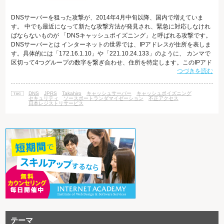
DNSサーバーを狙った攻撃が、2014年4月中旬以降、国内で増えていま
す。 中でも最近になって新たな攻撃方法が発見され、緊急に対応しなけれ
ばならないものが 「DNSキャッシュポイズニング」と呼ばれる攻撃です。
DNSサーバーとは インターネットの世界では、IPアドレスが住所を表しま
す。具体的には「172.16.1.10」や「221.10.24.133」のように、 カンマで
区切って4つグループの数字を繋ぎ合わせ、住所を特定します。このIPアド
つづきを読む
レスが不明であれば、当然パケットを 相手先に届けることはできません。
知合いに手紙を送ろうとしても、相手の住所を知らなければ届かないです
よね。 しかし、私たちは数字で住所を管理するのは苦手であり、わかりや
DNS
JPRS
Takahiro
キャッシュサーバー
キャッシュポイズニング
すい文字列にして管理しやすくしたものが ドメインネー
セキュリティ
ソースポートランダマイゼーション
不正アクセス
日本レジストリサービス
テーマ