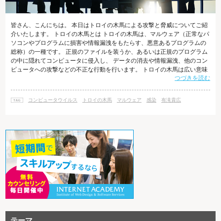
皆さん、こんにちは。 本日はトロイの木馬による攻撃と脅威についてご紹
介いたします。 トロイの木馬とは トロイの木馬は、マルウェア（正常なパ
ソコンやプログラムに損害や情報漏洩をもたらす、悪意あるプログラムの
総称）の一種です。 正規のファイルを装うか、あるいは正規のプログラム
の中に隠れてコンピュータに侵入し、 データの消去や情報漏洩、他のコン
ピュータへの攻撃などの不正な行動を行います。 トロイの木馬は広い意味
つづきを読む
ではコンピュータウイルスの一種として扱われますが、狭義ではウイルス
とは区別されます。 トロイの木馬とウイルスとの違いは、他のファイルに
寄生するわけではないことと、自己増殖活動を行わないことです。 名前の
コンピュータウイルス
トロイの木馬
マルウェア
感染
有滝貴広
由来 トロイの木馬の名前は、古代ギリシャのトロイ戦争の伝説に由来しま
す。 トロイとギリシ
テーマ