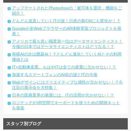
アップデートされたPhotoshopの「被写体を選択」機能をご
紹介！
どんどん波及していくITの波！日産の新CMにも変化が！？
Googleが全WebブラウザーのAR体験実装プロジェクトを発
表！
アメリカで最も良い職業第一位はデータサイエンティスト！
今後の日本ではデータサイエンティストはどうなる！？
将棋AIの次は囲碁AI！？どんどん進化していくAIとその利用
価値とは
IT×自動車産業。もはやITは全ての産業に欠かせない！？
加速するスマートフォンのAI化の波とITの今後
Webデザインにはクリエイティブな感性が欠かせない！？今
注目の展示会を大特集！
日本の医療業界の発展には、ITの活用が欠かせない！？
ロジテックがVR空間でキーボードを使うための開発キット
を発表
スタッフ別ブログ