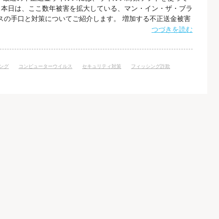
。本日は、ここ数年被害を拡大している、マン・イン・ザ・ブラ
ルスの手口と対策についてご紹介します。 増加する不正送金被害
キングのアカウント情報（IDやパスワードなど）が不正に盗ま
つづきを読む
る犯罪の被害額が、2015年は1,495件、被害額が約30.7億
銀行口座は個
ング
コンピューターウイルス
セキュリティ対策
フィッシング詐欺