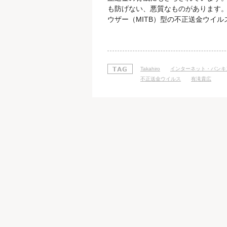
も防げない、悪質なものがあります
ウザー（MITB）型の不正送金ウイ
警察庁によれば、インターネットバン
れ、オンライン上の口座から不正送金され
円にものぼっています。 標的となる
Takahiro
インターネット・バンキ
不正送金ウイルス
有滝貴広