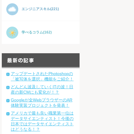
エンジニアスキル(221)
学べるコラム(162)
アップデートされたPhotoshopの
「被写体を選択」機能をご紹介！
どんどん波及していくITの波！日
産の新CMにも変化が！？
Googleが全WebブラウザーのAR
体験実装プロジェクトを発表！
アメリカで最も良い職業第一位は
データサイエンティスト！今後の
日本ではデータサイエンティスト
はどうなる！？