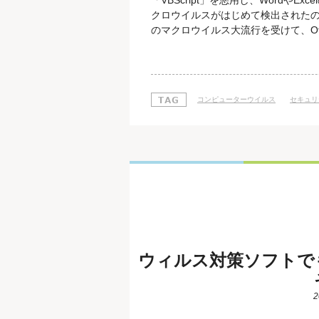
「VBScript」を悪用し、Wordや
クロウイルスがはじめて検出されたのは
のマクロウイルス大流行を受けて、Of
りました。Office 2007ではマ
た。 ところが最近、かつてのマクロ
ロウイルスが増えてき
コンピューターウイルス
セキュリ
ウィルス対策ソフトで
2