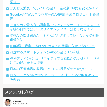
紹介！
どんどん波及していくITの波！日産の新CMにも変化が！？
Googleが全WebブラウザーのAR体験実装プロジェクトを発
表！
アメリカで最も良い職業第一位はデータサイエンティスト！
今後の日本ではデータサイエンティストはどうなる！？
将棋AIの次は囲碁AI！？どんどん進化していくAIとその利用
価値とは
IT×自動車産業。もはやITは全ての産業に欠かせない！？
加速するスマートフォンのAI化の波とITの今後
Webデザインにはクリエイティブな感性が欠かせない！？今
注目の展示会を大特集！
日本の医療業界の発展には、ITの活用が欠かせない！？
ロジテックがVR空間でキーボードを使うための開発キット
を発表
スタッフ別ブログ