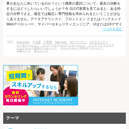
事があなたに向いているのか？という職業の選択について、最良の決断を
するにはどうしたらいいでしょうか？今 日のIT産業を見てみると、ある特
定の分野でさえ、最近では幅広い専門技能を求められるということが少な
くありません。データアナリシスト、フロントエン ドまたはバックエンド
Webデベロッパー、サイバーセキュリティエンジニア、UIまたはUXデザイ
つづきを読む
ナーなど、どれを選ぶか、あなたの選択肢は無数にありま す。では、あな
たが選んだ職種が、あなたに完全に合っているかどうかを知るには、どう
したら良いのでしょうか？急速に変化するグローバルマーケットの要求に
Internship
IT企業
IT業界
Nishanth
UIデザイナー
UXデザイナー
応えるために、あなたはどのように準備をしますか？学 生が大学で教え込
インターンシップ
サイバーセキュリティエンジニア
データアナリシスト
バックエンドWebデベロッパー
フロントエンドWebデベロッパー
まれているスキルセット
企業ニーズ
求人ニーズ
テーマ