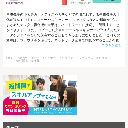
事務機器のIT化 最近、オフィスや大学などで使用されている事務機器のIT
化が進んでいます。コピーやスキャナー、 ファックスなどの機能を1台に
まとめたデジタル複合機の大半は、ネットワークに接続して管理すること
ができます。 また、コピーした文書のデータやスキャナーで取り込んだデ
ータをファイルとして保存することもできるようになりました。 これらの
文章は、ブラウザ等を使って、ネットワーク経由で閲覧をすることが可能
つづきを読む
です。 しかし、機能がパソコンに近づき、便利になった分、従来のコピー
やプリントといった用途のみの使用では 考えられなかったような落とし穴
や危険性が増してきており、 廃棄時やリース返却時にオフィス等で消去し
Takahiro
コピー
スキャナー
セキュリティ
ファックス
事務機器
たはずの文書のデータを復元されて情報を盗まれたり、 ネットワーク上の
情報漏洩
複合機
通信データを盗聴さ
テーマ