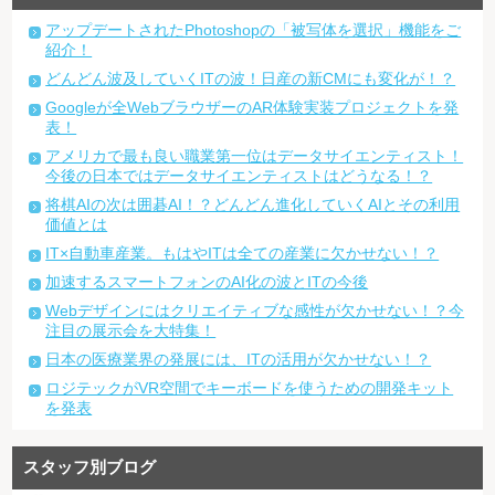
アップデートされたPhotoshopの「被写体を選択」機能をご
紹介！
どんどん波及していくITの波！日産の新CMにも変化が！？
Googleが全WebブラウザーのAR体験実装プロジェクトを発
表！
アメリカで最も良い職業第一位はデータサイエンティスト！
今後の日本ではデータサイエンティストはどうなる！？
将棋AIの次は囲碁AI！？どんどん進化していくAIとその利用
価値とは
IT×自動車産業。もはやITは全ての産業に欠かせない！？
加速するスマートフォンのAI化の波とITの今後
Webデザインにはクリエイティブな感性が欠かせない！？今
注目の展示会を大特集！
日本の医療業界の発展には、ITの活用が欠かせない！？
ロジテックがVR空間でキーボードを使うための開発キット
を発表
スタッフ別ブログ