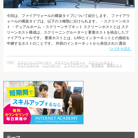
今回は、ファイアウォールの構築タイプについて紹介します。 ファイアウ
ォールの構築タイプは、以下の３種類に分けられます。 ・スクリーンホス
ト ・デュアルホーム ・スクリーンサブネット スクリーンホストとは スク
リーンホスト構成は、スクリーニングルーターと要塞ホストを統合したフ
ァイアウォールです。 要塞ホストとは、LANとインターネットとの接続を
中継するホストのことです。 外部のインターネットから発信された通信
つづきを読む
は、 一度スクリーニングルーターを通ってパケットがフィルタリングされ
ます。 その後、要塞ホストへと流れ、この要塞ホストで許可されたトラフ
ィックのみが内部のコンピュータに到達します。 また、内部ネットワーク
スクリーニングルーター
スクリーンサブネット
スクリーンホスト
からの発信は、 要塞ホストを通過してからスクリーニングルーターを通
デュアルホーム
ハニーポット
ファイアウォール
有滝貴広
要塞ホスト
じ、外部に流れてい
テーマ