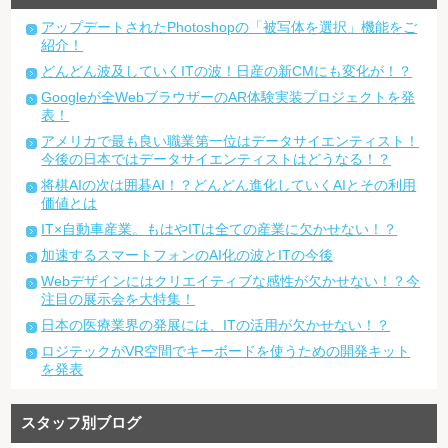
アップデートされたPhotoshopの「被写体を選択」機能をご
紹介！
どんどん波及していくITの波！日産の新CMにも変化が！？
Googleが全WebブラウザーのAR体験実装プロジェクトを発
表！
アメリカで最も良い職業第一位はデータサイエンティスト！
今後の日本ではデータサイエンティストはどうなる！？
将棋AIの次は囲碁AI！？どんどん進化していくAIとその利用
価値とは
IT×自動車産業。もはやITは全ての産業に欠かせない！？
加速するスマートフォンのAI化の波とITの今後
Webデザインにはクリエイティブな感性が欠かせない！？今
注目の展示会を大特集！
日本の医療業界の発展には、ITの活用が欠かせない！？
ロジテックがVR空間でキーボードを使うための開発キット
を発表
スタッフ別ブログ