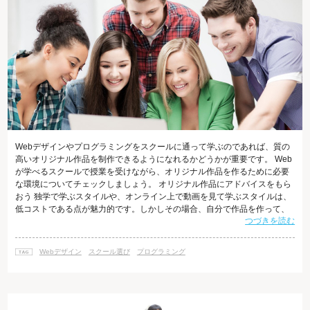
Webデザインやプログラミングをスクールに通って学ぶのであれば、質の
高いオリジナル作品を制作できるようになれるかどうかが重要です。 Web
が学べるスクールで授業を受けながら、オリジナル作品を作るために必要
な環境についてチェックしましょう。 オリジナル作品にアドバイスをもら
おう 独学で学ぶスタイルや、オンライン上で動画を見て学ぶスタイルは、
低コストである点が魅力的です。しかしその場合、自分で作品を作って、
つづきを読む
「よくできたな」と思っても、他の人から見れば、欠陥や問題があるかも
しれません。 仮に、Webデザインやプログラミングに詳しい友人がいたと
しても、彼らは教えるプロではないので、わかりやすい解説をしてくれた
Webデザイン
スクール選び
プログラミング
り、頻繁にアドバイスをくれるとは限りません。 その点、Webが学べるス
クールに通えば、イン