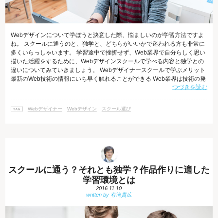
Webデザインについて学ぼうと決意した際、悩ましいのが学習方法ですよ
ね。 スクールに通うのと、独学と、どちらがいいかで迷われる方も非常に
多くいらっしゃいます。 学習途中で挫折せず、Web業界で自分らしく思い
描いた活躍をするために、Webデザインスクールで学べる内容と独学との
違いについてみていきましょう。 Webデザイナースクールで学ぶメリット
最新のWeb技術の情報にいち早く触れることができる Web業界は技術の発
つづきを読む
展がめまぐるしい業界です。Webデザイナーも日頃から新しい技術に接し
て、手法の幅を広げていくことが求められます。 Webデザインスクールに
通えば、「今、現場ではどんなスキルが求められているのか？」「この最
Webデザイナー
Webデザイン
スクール選び
新スキルがあればこんなシーンで活かせる」などといった情報が入ってき
ます。 「
スクールに通う？それとも独学？作品作りに適した
学習環境とは
2016.11.10