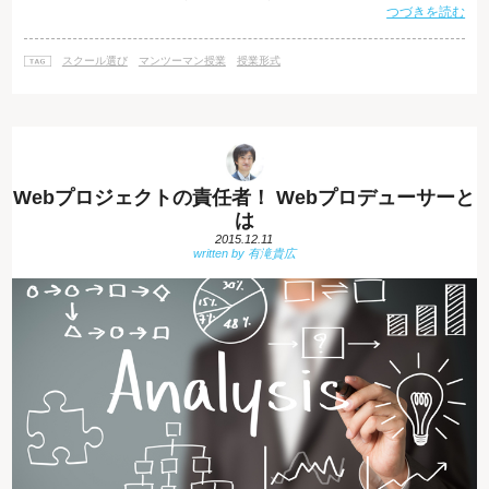
つづきを読む
スキルのレベルは人によって千差万別です。一億総活躍社会を目指してい
る今の日本では、高齢の方もパソコンのスキルを学び、定年を気にせず働
く方も増えてきています。 また、「デジタルネイティブ」と呼ばれる世代
スクール選び
マンツーマン授業
授業形式
も登場し、小学生の時からプログラミングを学んで自在に使いこなしてい
る人もいれば、スマ
Webプロジェクトの責任者！ Webプロデューサーと
は
2015.12.11