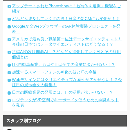
アップデートされたPhotoshopの「被写体を選択」機能をご
紹介！
どんどん波及していくITの波！日産の新CMにも変化が！？
Googleが全WebブラウザーのAR体験実装プロジェクトを発
表！
アメリカで最も良い職業第一位はデータサイエンティスト！
今後の日本ではデータサイエンティストはどうなる！？
将棋AIの次は囲碁AI！？どんどん進化していくAIとその利用
価値とは
IT×自動車産業。もはやITは全ての産業に欠かせない！？
加速するスマートフォンのAI化の波とITの今後
Webデザインにはクリエイティブな感性が欠かせない！？今
注目の展示会を大特集！
日本の医療業界の発展には、ITの活用が欠かせない！？
ロジテックがVR空間でキーボードを使うための開発キット
を発表
スタッフ別ブログ