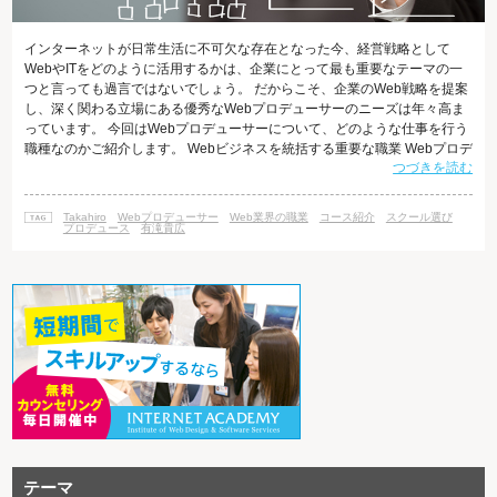
インターネットが日常生活に不可欠な存在となった今、経営戦略として
WebやITをどのように活用するかは、企業にとって最も重要なテーマの一
つと言っても過言ではないでしょう。 だからこそ、企業のWeb戦略を提案
し、深く関わる立場にある優秀なWebプロデューサーのニーズは年々高ま
っています。 今回はWebプロデューサーについて、どのような仕事を行う
職種なのかご紹介します。 Webビジネスを統括する重要な職業 Webプロデ
つづきを読む
ューサーは、Webに関わるプロジェクト全体を統括する職業です。 Webサ
イトの立ち上げから制作、納品は勿論のこと、公開後のサイトのプロモー
ションやその後の運営にも広く関わります。 では、次にひとつひとつの業
Takahiro
Webプロデューサー
Web業界の職業
コース紹介
スクール選び
務に対する関わり方を詳しく見ていきましょう。 企画 Webプロジェクトの
プロデュース
有滝貴広
企画
テーマ