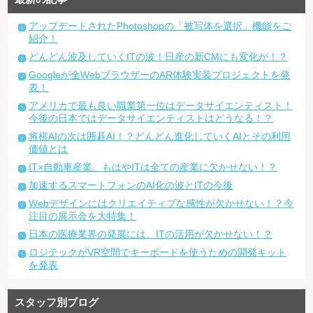
アップデートされたPhotoshopの「被写体を選択」機能をご
紹介！
どんどん波及していくITの波！日産の新CMにも変化が！？
Googleが全WebブラウザーのAR体験実装プロジェクトを発
表！
アメリカで最も良い職業第一位はデータサイエンティスト！
今後の日本ではデータサイエンティストはどうなる！？
将棋AIの次は囲碁AI！？どんどん進化していくAIとその利用
価値とは
IT×自動車産業。もはやITは全ての産業に欠かせない！？
加速するスマートフォンのAI化の波とITの今後
Webデザインにはクリエイティブな感性が欠かせない！？今
注目の展示会を大特集！
日本の医療業界の発展には、ITの活用が欠かせない！？
ロジテックがVR空間でキーボードを使うための開発キット
を発表
スタッフ別ブログ