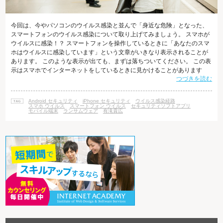
今回は、今やパソコンのウイルス感染と並んで「身近な危険」となった、
スマートフォンのウイルス感染について取り上げてみましょう。 スマホが
ウイルスに感染！？ スマートフォンを操作しているときに「あなたのスマ
ホはウイルスに感染しています」という文章がいきなり表示されることが
あります。 このような表示が出ても、まずは落ちついてください。 この表
示はスマホでインターネットをしているときに見かけることがあります
つづきを読む
が、 「ウイルス感染している」という表示で驚かせてユーザーの動揺をあ
おり、 不正なアプリをダウンロードさせることが目的です。 その画面の指
示に従って指定された場所をタップしたりしないでください。 最近のスマ
Android セキュリティ
iPhone セキュリティ
ウイルス感染経路
ホに感染するウイルスは多くの場合、 感染すると持ち主に気づかれないよ
スマホ ウイルス
スマートフォン ウイルス
セキュリティソフトアプリ
モバイル端末
ランサムウェア
有滝貴広
うに静かに行動します