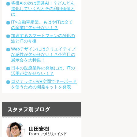
将棋AIの次は囲碁AI！？どんどん
進化していくAIとその利用価値と
は
IT×自動車産業。もはやITは全て
の産業に欠かせない！？
加速するスマートフォンのAI化の
波とITの今後
Webデザインにはクリエイティブ
な感性が欠かせない！？今注目の
展示会を大特集！
日本の医療業界の発展には、ITの
活用が欠かせない！？
ロジテックがVR空間でキーボード
を使うための開発キットを発表