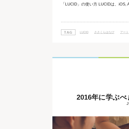
「LUCID」の使い方 LUCIDは、iO
る方はApp Storeへ、Andoridユ
う。 ステップ1 インストールが完
ップ2 有名画家
LUCID
ささくらはなび
アート
2016年に学ぶべ
2