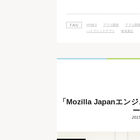
ら何回かに分けて、2016年に学ぶ
みに本日の記事のテーマは、「Web
プリ開発」 従来のやり方では、iOSやAn
HTML5
アプリ開発
アプリ開
ハイブリッドアプリ
有滝貴広
「Mozilla Japa
ー
2015