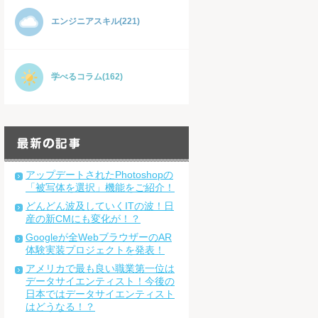
エンジニアスキル(221)
学べるコラム(162)
アップデートされたPhotoshopの
「被写体を選択」機能をご紹介！
どんどん波及していくITの波！日
産の新CMにも変化が！？
Googleが全WebブラウザーのAR
体験実装プロジェクトを発表！
アメリカで最も良い職業第一位は
データサイエンティスト！今後の
日本ではデータサイエンティスト
はどうなる！？