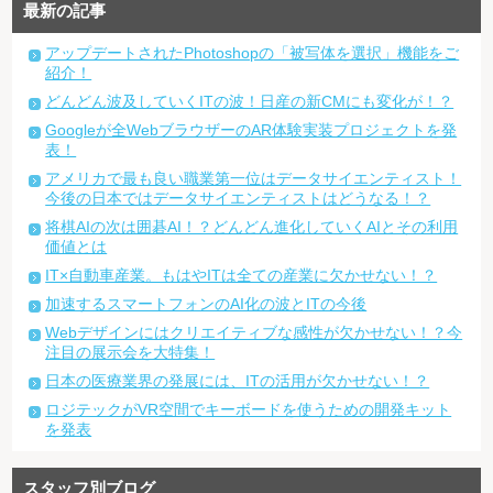
最新の記事
アップデートされたPhotoshopの「被写体を選択」機能をご
紹介！
どんどん波及していくITの波！日産の新CMにも変化が！？
Googleが全WebブラウザーのAR体験実装プロジェクトを発
表！
アメリカで最も良い職業第一位はデータサイエンティスト！
今後の日本ではデータサイエンティストはどうなる！？
将棋AIの次は囲碁AI！？どんどん進化していくAIとその利用
価値とは
IT×自動車産業。もはやITは全ての産業に欠かせない！？
加速するスマートフォンのAI化の波とITの今後
Webデザインにはクリエイティブな感性が欠かせない！？今
注目の展示会を大特集！
日本の医療業界の発展には、ITの活用が欠かせない！？
ロジテックがVR空間でキーボードを使うための開発キット
を発表
スタッフ別ブログ