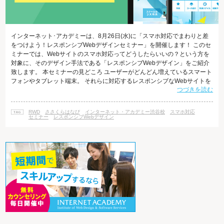
インターネット･アカデミーは、8月26日(水)に「スマホ対応でまわりと差
をつけよう！レスポンシブWebデザインセミナー」を開催します！ このセ
ミナーでは、Webサイトのスマホ対応ってどうしたらいいの？という方を
対象に、そのデザイン手法である「レスポンシブWebデザイン」をご紹介
致します。 本セミナーの見どころ ユーザーがどんどん増えているスマート
フォンやタブレット端末。 それらに対応するレスポンシブなWebサイトを
つづきを読む
作るにはどうすればいいのか、基礎からご紹介致します。 レスポンシブ対
応は、決して一過性の流行のものではなく、今後Webデザイナーやクリエ
イターにとって、必携のスキルとなるものです。 本セミナーでは簡単な実
RWD
ささくらはなび
インターネット・アカデミー渋谷校
スマホ対応
技演習も内容に含まれているので、これからのWebサイト制作に活かした
セミナー
レスポンシブWebデザイン
いという