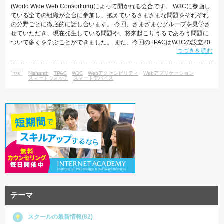
(World Wide Web Consortium)によって開かれる会合です。 W3Cに参画し
ている全ての組織が会合に参加し、抱えているさまざまな問題をそれぞれ
の分野ごとに徹底的に話し合います。 今回、さまざまなグループを見学さ
せていただき、現在発生している問題や、将来起こりうるであろう問題に
ついて多くを学ぶことができました。 また、今回のTPACはW3Cの設立20
つづきを読む
周年を記念するものでもありました。 まずはじめに、どのように議論が行
われていたかを説明します。大きくわけて二種類の話し合い方がありまし
た。 ワーキンググループとブレイクアウトセッションです。 ワーキンググ
Nishanth
TPAC
W3C
Webアクセシビリティ
Webアプリケーション
ループでは、
スマートウォッチ
スマートデバイス
テーマ
スクールの最新情報(82)