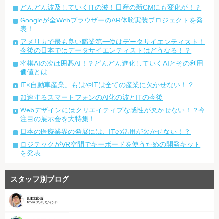
どんどん波及していくITの波！日産の新CMにも変化が！？
Googleが全WebブラウザーのAR体験実装プロジェクトを発
表！
アメリカで最も良い職業第一位はデータサイエンティスト！
今後の日本ではデータサイエンティストはどうなる！？
将棋AIの次は囲碁AI！？どんどん進化していくAIとその利用
価値とは
IT×自動車産業。もはやITは全ての産業に欠かせない！？
加速するスマートフォンのAI化の波とITの今後
Webデザインにはクリエイティブな感性が欠かせない！？今
注目の展示会を大特集！
日本の医療業界の発展には、ITの活用が欠かせない！？
ロジテックがVR空間でキーボードを使うための開発キット
を発表
スタッフ別ブログ