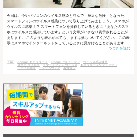
今回は、今やパソコンのウイルス感染と並んで「身近な危険」となった、
スマートフォンのウイルス感染について取り上げてみましょう。 スマホが
ウイルスに感染！？ スマートフォンを操作しているときに「あなたのスマ
ホはウイルスに感染しています」という文章がいきなり表示されることが
あります。 このような表示が出ても、まずは落ちついてください。 この表
示はスマホでインターネットをしているときに見かけることがあります
つづきを読む
が、 「ウイルス感染している」という表示で驚かせてユーザーの動揺をあ
おり、 不正なアプリをダウンロードさせることが目的です。 その画面の指
示に従って指定された場所をタップしたりしないでください。 最近のスマ
Android セキュリティ
iPhone セキュリティ
ウイルス感染経路
ホに感染するウイルスは多くの場合、 感染すると持ち主に気づかれないよ
スマホ ウイルス
スマートフォン ウイルス
セキュリティソフトアプリ
モバイル端末
ランサムウェア
有滝貴広
うに静かに行動します