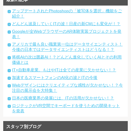
アップデートされたPhotoshopの「被写体を選択」機能をご
紹介！
どんどん波及していくITの波！日産の新CMにも変化が！？
Googleが全WebブラウザーのAR体験実装プロジェクトを発
表！
アメリカで最も良い職業第一位はデータサイエンティスト！
今後の日本ではデータサイエンティストはどうなる！？
将棋AIの次は囲碁AI！？どんどん進化していくAIとその利用
価値とは
IT×自動車産業。もはやITは全ての産業に欠かせない！？
加速するスマートフォンのAI化の波とITの今後
Webデザインにはクリエイティブな感性が欠かせない！？今
注目の展示会を大特集！
日本の医療業界の発展には、ITの活用が欠かせない！？
ロジテックがVR空間でキーボードを使うための開発キット
を発表
スタッフ別ブログ