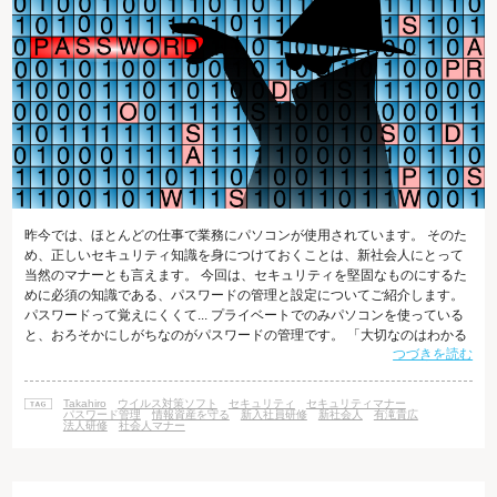
昨今では、ほとんどの仕事で業務にパソコンが使用されています。 そのた
め、正しいセキュリティ知識を身につけておくことは、新社会人にとって
当然のマナーとも言えます。 今回は、セキュリティを堅固なものにするた
めに必須の知識である、パスワードの管理と設定についてご紹介します。
パスワードって覚えにくくて... プライベートでのみパソコンを使っている
と、おろそかにしがちなのがパスワードの管理です。 「大切なのはわかる
つづきを読む
けれど、中々管理するのが難しくて...」と感じている方もいらっしゃるの
ではないでしょうか。 しかし、家庭での感覚をそのまま仕事場に持ち込ん
でしまうと、情報漏えいやアカウントの乗っ取りなどの損害を引き起こす
Takahiro
ウイルス対策ソフト
セキュリティ
セキュリティマナー
恐れがあります。 それは自分自身だけではなく、企業にダメージを与え、
パスワード管理
情報資産を守る
新入社員研修
新社会人
有滝貴広
法人研修
社会人マナー
企業イメージの棄