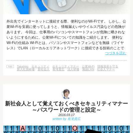
外出先でインターネットに接続する際、便利なのがWi-Fiです。 しかし、公
衆Wi-Fiを安易に使ってしまうと、情報漏えいやウイルス汚染などの危険が
あります。 今回は、仕事用のパソコンやスマートフォンが危険に晒されな
いようにするために、公衆Wi-Fiについての知識をご紹介します。 便利な
Wi-Fiの仕組み Wi-Fiとは、パソコンやスマートフォンなどを無線（ワイヤ
レス）でLAN（ローカルエリアネットワーク）に接続できる技術のことで
つづきを読む
す。 Wi-Fiを利用するためには、Wi-Fi機器と電波の送受信を行ってLANと
の仲介を行う機器（Wi-Fi親機）が必要です。 Wi-Fi親機が屋外に設置され
ている場合があります（無線LANスポット） これを利用すれば、駅などの
Takahiro
セキュリティ
セキュリティマナー
公衆Wi-Fi
情報資産を守る
公共施設やカフェなどでインターネットを
新入社員研修
新社会人
有滝貴広
法人研修
無線LAN
社会人マナー
新社会人として覚えておくべきセキュリティマナー
～パスワードの管理と設定～
2016.03.17