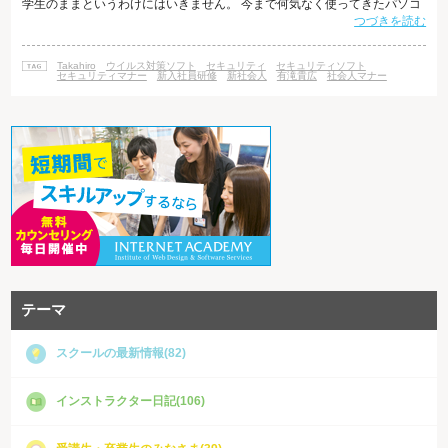
学生のままというわけにはいきません。 今まで何気なく使ってきたパソコ
つづきを読む
ンも、業務の一環として使用するのであれば、責任感を持って取り扱う必
要があります。 SNSでの情報漏洩や、盗難・紛失に対する警戒はもちろ
ん、忘れてはならないのはセキュリティソフトのインストールです。 セキ
Takahiro
ウイルス対策ソフト
セキュリティ
セキュリティソフト
ュリティソフトは本当に必要？ セキュリティソフトの導入について、「新
セキュリティマナー
新入社員研修
新社会人
有滝貴広
社会人マナー
しいOSならセキュリティ
テーマ
スクールの最新情報(82)
インストラクター日記(106)