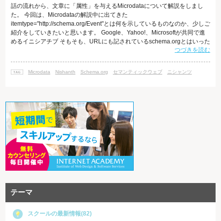
話の流れから、文章に「属性」を与えるMicrodataについて解説をしまし
た。 今回は、Microdataの解説中に出てきた
itemtype="http://schema.org/Event"とは何を示しているものなのか、少しご
紹介をしていきたいと思います。 Google、Yahoo!、Microsoftが共同で進
めるイニシアチブ そもそも、URLにも記されているschema.orgとはいった
つづきを読む
い何なのでしょうか。schema.orgは、Google、Yahoo!、Microsoftの3社の
共同で作られたセマンティックウェブを推進するための団体です。ご存知
の通り、上記3社は検索大手の3社ですので、このschema.orgの活動
Microdata
Nishanth
Schema.org
セマンティックウェブ
ニシャンツ
テーマ
スクールの最新情報(82)