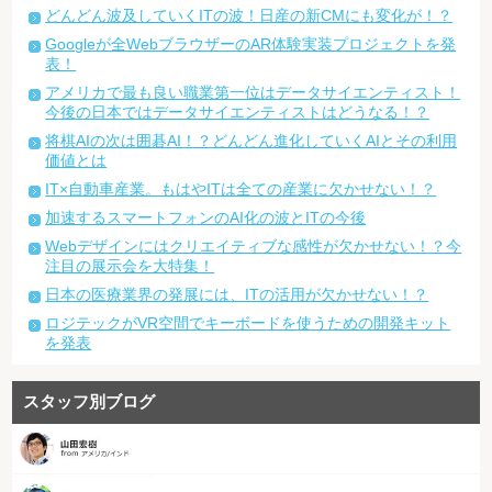
どんどん波及していくITの波！日産の新CMにも変化が！？
Googleが全WebブラウザーのAR体験実装プロジェクトを発
表！
アメリカで最も良い職業第一位はデータサイエンティスト！
今後の日本ではデータサイエンティストはどうなる！？
将棋AIの次は囲碁AI！？どんどん進化していくAIとその利用
価値とは
IT×自動車産業。もはやITは全ての産業に欠かせない！？
加速するスマートフォンのAI化の波とITの今後
Webデザインにはクリエイティブな感性が欠かせない！？今
注目の展示会を大特集！
日本の医療業界の発展には、ITの活用が欠かせない！？
ロジテックがVR空間でキーボードを使うための開発キット
を発表
スタッフ別ブログ