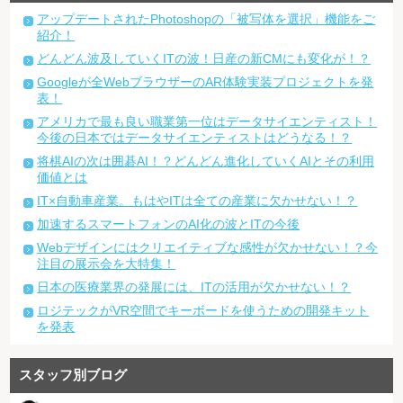
アップデートされたPhotoshopの「被写体を選択」機能をご
紹介！
どんどん波及していくITの波！日産の新CMにも変化が！？
Googleが全WebブラウザーのAR体験実装プロジェクトを発
表！
アメリカで最も良い職業第一位はデータサイエンティスト！
今後の日本ではデータサイエンティストはどうなる！？
将棋AIの次は囲碁AI！？どんどん進化していくAIとその利用
価値とは
IT×自動車産業。もはやITは全ての産業に欠かせない！？
加速するスマートフォンのAI化の波とITの今後
Webデザインにはクリエイティブな感性が欠かせない！？今
注目の展示会を大特集！
日本の医療業界の発展には、ITの活用が欠かせない！？
ロジテックがVR空間でキーボードを使うための開発キット
を発表
スタッフ別ブログ