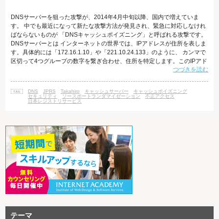
DNSサーバーを狙った攻撃が、2014年4月中旬以降、国内で増えていま
す。 中でも最近になって新たな攻撃方法が発見され、緊急に対応しなけれ
ばならないものが 「DNSキャッシュポイズニング」と呼ばれる攻撃です。
DNSサーバーとは インターネットの世界では、IPアドレスが住所を表しま
す。具体的には「172.16.1.10」や「221.10.24.133」のように、 カンマで
区切って4つグループの数字を繋ぎ合わせ、住所を特定します。このIPアド
つづきを読む
レスが不明であれば、当然パケットを 相手先に届けることはできません。
知合いに手紙を送ろうとしても、相手の住所を知らなければ届かないです
よね。 しかし、私たちは数字で住所を管理するのは苦手であり、わかりや
DNS
JPRS
Takahiro
キャッシュサーバー
キャッシュポイズニング
すい文字列にして管理しやすくしたものが ドメインネー
セキュリティ
ソースポートランダマイゼーション
不正アクセス
日本レジストリサービス
テーマ