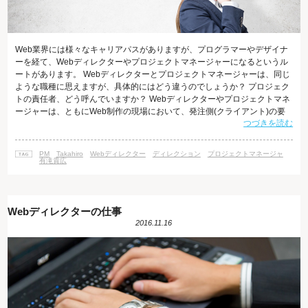
Web業界には様々なキャリアパスがありますが、プログラマーやデザイナ
ーを経て、Webディレクターやプロジェクトマネージャーになるというル
ートがあります。 Webディレクターとプロジェクトマネージャーは、同じ
ような職種に思えますが、具体的にはどう違うのでしょうか？ プロジェク
トの責任者、どう呼んでいますか？ Webディレクターやプロジェクトマネ
ージャーは、ともにWeb制作の現場において、発注側(クライアント)の要
つづきを読む
望を汲み取り、制作側のデザイナーやプログラマーのまとめ役となり、プ
ロジェクトを束ねる重要な責任者です。そのため、実務では明確な線引き
のないまま、同じ仕事を担当している人が「Webディレクター」と呼ばれ
PM
Takahiro
Webディレクター
ディレクション
プロジェクトマネージャ
たり「プロジェクトマネージャー」と呼ばれたりすることが少なくありま
有滝貴広
せん。 この二
Webディレクターの仕事
2016.11.16