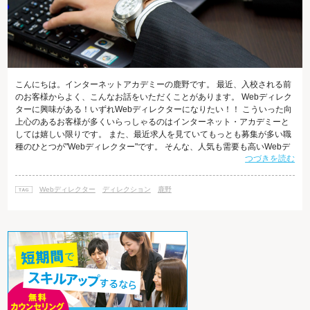
こんにちは。インターネットアカデミーの鹿野です。 最近、入校される前
のお客様からよく、こんなお話をいただくことがあります。 Webディレク
ターに興味がある！いずれWebディレクターになりたい！！ こういった向
上心のあるお客様が多くいらっしゃるのはインターネット・アカデミーと
しては嬉しい限りです。 また、最近求人を見ていてもっとも募集が多い職
種のひとつが"Webディレクター"です。 そんな、人気も需要も高いWebデ
つづきを読む
ィレクターですが、本日はまず Webディレクターって具体的にどんな仕事
をするのだろう、どんなスキルが求められるのだろう？ といったところを
お伝えします。 Webディレクターの仕事 Webディレクターは、Webに関
Webディレクター
ディレクション
鹿野
わるプロジェクトを監督・指揮・管理する人を指します。具体的には、ク
ライ