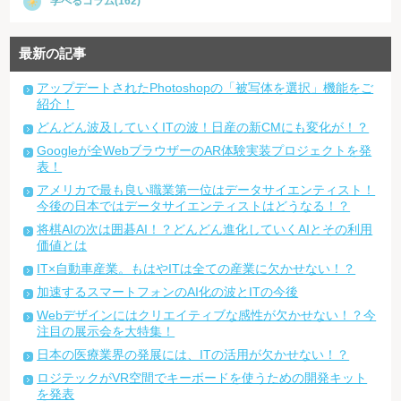
学べるコラム(162)
最新の記事
アップデートされたPhotoshopの「被写体を選択」機能をご
紹介！
どんどん波及していくITの波！日産の新CMにも変化が！？
Googleが全WebブラウザーのAR体験実装プロジェクトを発
表！
アメリカで最も良い職業第一位はデータサイエンティスト！
今後の日本ではデータサイエンティストはどうなる！？
将棋AIの次は囲碁AI！？どんどん進化していくAIとその利用
価値とは
IT×自動車産業。もはやITは全ての産業に欠かせない！？
加速するスマートフォンのAI化の波とITの今後
Webデザインにはクリエイティブな感性が欠かせない！？今
注目の展示会を大特集！
日本の医療業界の発展には、ITの活用が欠かせない！？
ロジテックがVR空間でキーボードを使うための開発キット
を発表