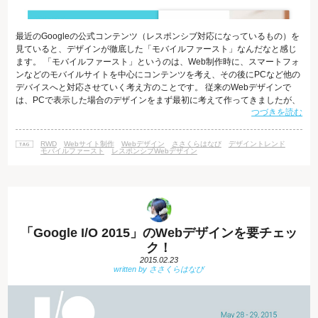
最近のGoogleの公式コンテンツ（レスポンシブ対応になっているもの）を
見ていると、デザインが徹底した「モバイルファースト」なんだなと感じ
ます。 「モバイルファースト」というのは、Web制作時に、スマートフォ
ンなどのモバイルサイトを中心にコンテンツを考え、その後にPCなど他の
デバイスへと対応させていく考え方のことです。 従来のWebデザインで
は、PCで表示した場合のデザインをまず最初に考えて作ってきましたが、
つづきを読む
スマートフォンが普及した今、「モバイルファースト」でサイト制作を作
る、という流れがWeb制作業界の中でも徐々に浸透をしてきています。 ス
マートフォンでインターネットをするユーザーはPCの約2倍！？ 視聴行動
RWD
Webサイト制作
Webデザイン
ささくらはなび
デザイントレンド
分析サービスを提供するニールセンによると、ほぼ毎日インターネットを
モバイルファースト
レスポンシブWebデザイン
利用する人のう
「Google I/O 2015」のWebデザインを要チェッ
ク！
2015.02.23