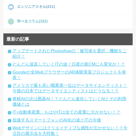
エンジニアスキル(221)
学べるコラム(162)
最新の記事
アップデートされたPhotoshopの「被写体を選択」機能をご
紹介！
どんどん波及していくITの波！日産の新CMにも変化が！？
Googleが全WebブラウザーのAR体験実装プロジェクトを発
表！
アメリカで最も良い職業第一位はデータサイエンティスト！
今後の日本ではデータサイエンティストはどうなる！？
将棋AIの次は囲碁AI！？どんどん進化していくAIとその利用
価値とは
IT×自動車産業。もはやITは全ての産業に欠かせない！？
加速するスマートフォンのAI化の波とITの今後
Webデザインにはクリエイティブな感性が欠かせない！？今
注目の展示会を大特集！