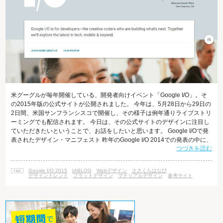
米グーグルが毎年開催している、開発者向けイベント「Google I/O」。そ
の2015年版の公式サイトが公開されました。 今年は、5月28日から29日の
2日間、米国サンフランシスコで開催し、その様子は例年通りライブストリ
ーミングでも配信されます。 今日は、その公式サイトのデザインに注目し
ていただきたいということで、お話をしたいと思います。 Google I/Oで発
表されたデザイン・マニフェスト 昨年のGoogle I/O 2014での発表の中に、
つづきを読む
「マテリアルデザイン（英： Material Design）」というガイドラインの発
表がありました。 マテリアルデザインとは、どんなプラットフォームやデ
バイスであっても統一感のある体験をユーザーにもたらすことができる、
Google I/O 2015
IABLOG
Webデザイン
ささくらはなび
シンプルで明るく、クリアなデザ
デザイントレンド
フラットデザイン
マテリアルデザイン
参考サイト