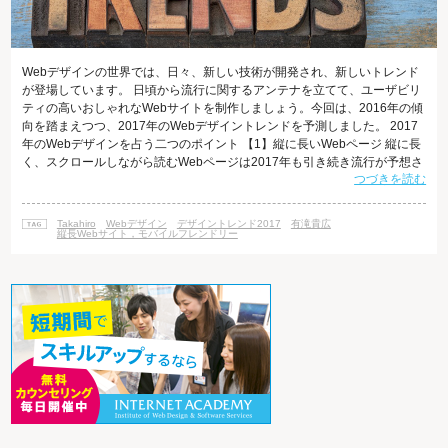
Webデザインの世界では、日々、新しい技術が開発され、新しいトレンド
が登場しています。 日頃から流行に関するアンテナを立てて、ユーザビリ
ティの高いおしゃれなWebサイトを制作しましょう。今回は、2016年の傾
向を踏まえつつ、2017年のWebデザイントレンドを予測しました。 2017
年のWebデザインを占う二つのポイント 【1】縦に長いWebページ 縦に長
く、スクロールしながら読むWebページは2017年も引き続き流行が予想さ
つづきを読む
れます。 その理由は、縦長ランディングページのコンバージョン率の高さ
にあります。 優れたセールストークが、商品に対する興味を引き出し、客
がついつい長時間に及んで話を聞いてしまうように、様々な工夫のこらさ
Takahiro
Webデザイン
デザイントレンド2017
有滝貴広
れた縦長Webページには、どんどん続きを見たくなる魅力があります。
縦長Webサイト，モバイルフレンドリー