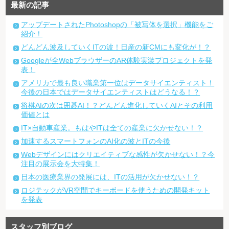
最新の記事
アップデートされたPhotoshopの「被写体を選択」機能をご
紹介！
どんどん波及していくITの波！日産の新CMにも変化が！？
Googleが全WebブラウザーのAR体験実装プロジェクトを発
表！
アメリカで最も良い職業第一位はデータサイエンティスト！
今後の日本ではデータサイエンティストはどうなる！？
将棋AIの次は囲碁AI！？どんどん進化していくAIとその利用
価値とは
IT×自動車産業。もはやITは全ての産業に欠かせない！？
加速するスマートフォンのAI化の波とITの今後
Webデザインにはクリエイティブな感性が欠かせない！？今
注目の展示会を大特集！
日本の医療業界の発展には、ITの活用が欠かせない！？
ロジテックがVR空間でキーボードを使うための開発キット
を発表
スタッフ別ブログ