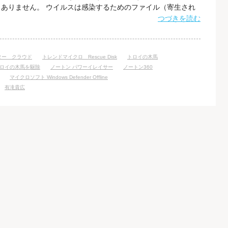
ありません。 ウイルスは感染するためのファイル（寄生され
の木馬は単体でソフトウェアとして存在でき、感染するための
つづきを読む
ウイルスは他のパソコンにも感染するために自分自身を複製す
馬は、基本的には自分自身を複製す
ター クラウド
トレンドマイクロ Rescue Disk
トロイの木馬
ロイの木馬を駆除
ノートン パワーイレイサー
ノートン360
マイクロソフト Windows Defender Offline
有滝貴広