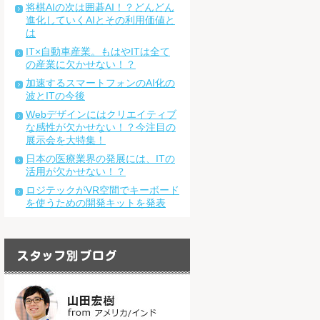
将棋AIの次は囲碁AI！？どんどん
進化していくAIとその利用価値と
は
IT×自動車産業。もはやITは全て
の産業に欠かせない！？
加速するスマートフォンのAI化の
波とITの今後
Webデザインにはクリエイティブ
な感性が欠かせない！？今注目の
展示会を大特集！
日本の医療業界の発展には、ITの
活用が欠かせない！？
ロジテックがVR空間でキーボード
を使うための開発キットを発表