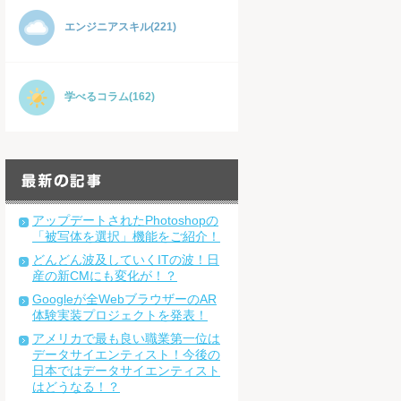
エンジニアスキル(221)
学べるコラム(162)
アップデートされたPhotoshopの
「被写体を選択」機能をご紹介！
どんどん波及していくITの波！日
産の新CMにも変化が！？
Googleが全WebブラウザーのAR
体験実装プロジェクトを発表！
アメリカで最も良い職業第一位は
データサイエンティスト！今後の
日本ではデータサイエンティスト
はどうなる！？