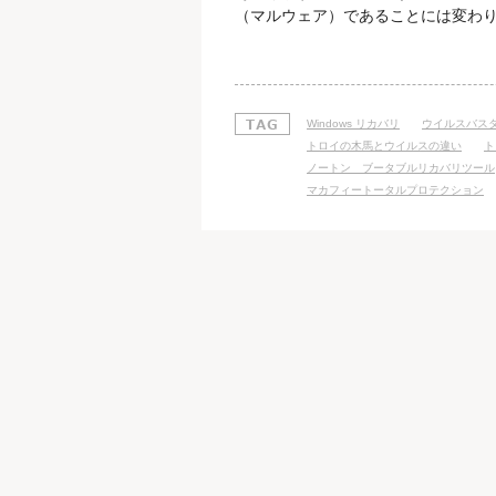
（マルウェア）であることには変わり
る宿主）が必要なのに対し、 トロイ
ファイルを必要としません。 また、
る機能があるのですが、 トロイの木
Windows リカバリ
ウイルスバス
トロイの木馬とウイルスの違い
ト
ノートン ブータブルリカバリツール
マカフィートータルプロテクション