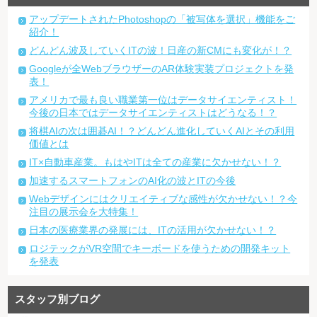
アップデートされたPhotoshopの「被写体を選択」機能をご
紹介！
どんどん波及していくITの波！日産の新CMにも変化が！？
Googleが全WebブラウザーのAR体験実装プロジェクトを発
表！
アメリカで最も良い職業第一位はデータサイエンティスト！
今後の日本ではデータサイエンティストはどうなる！？
将棋AIの次は囲碁AI！？どんどん進化していくAIとその利用
価値とは
IT×自動車産業。もはやITは全ての産業に欠かせない！？
加速するスマートフォンのAI化の波とITの今後
Webデザインにはクリエイティブな感性が欠かせない！？今
注目の展示会を大特集！
日本の医療業界の発展には、ITの活用が欠かせない！？
ロジテックがVR空間でキーボードを使うための開発キット
を発表
スタッフ別ブログ