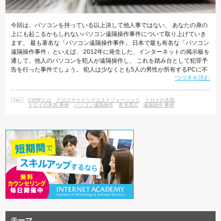
今回は、パソコンを持っている以上決して他人事ではない、 あなたの身の
上にも起こるかもしれないパソコン遠隔操作事件について取り上げていき
ます。 最も著名な「パソコン遠隔操作事件」 日本で最も有名な「パソコン
遠隔操作事件」といえば、 2012年に発生した、インターネットの掲示板を
通して、他人のパソコンを犯人が遠隔操作し、 これを踏み台として犯罪予
告を行った事件でしょう。 犯人は少なくとも5人の男性が所有するPCに不
つづきを読む
正な指令を与え、 少なくとも13件の襲撃予告や殺害予告を行わせました。
この被害男性のうち4人が逮捕され、警察の取り調べを受けています。 し
かしそのうちの1人のPCから「トロイの木馬」プログラムが発見され、 誤
CSRFとは
クロスサイトリクエストフォージェリ
トロイの木馬
認逮捕であることが発覚しました。 その後、真犯人を名乗る者から弁護士
トロイの木馬 事例
パソコン遠隔操作
有滝貴広
遠隔操作 事例
や報道
テーマ