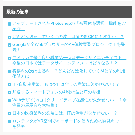
最新の記事
アップデートされたPhotoshopの「被写体を選択」機能をご
紹介！
どんどん波及していくITの波！日産の新CMにも変化が！？
Googleが全WebブラウザーのAR体験実装プロジェクトを発
表！
アメリカで最も良い職業第一位はデータサイエンティスト！
今後の日本ではデータサイエンティストはどうなる！？
将棋AIの次は囲碁AI！？どんどん進化していくAIとその利用
価値とは
IT×自動車産業。もはやITは全ての産業に欠かせない！？
加速するスマートフォンのAI化の波とITの今後
Webデザインにはクリエイティブな感性が欠かせない！？今
注目の展示会を大特集！
日本の医療業界の発展には、ITの活用が欠かせない！？
ロジテックがVR空間でキーボードを使うための開発キット
を発表