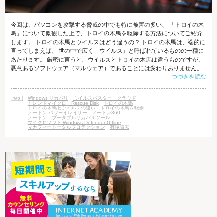
今回は、パソコンを攻撃する脅威の中でも特に被害の多い、 「トロイの木
馬」について概観した上で、トロイの木馬を駆除する方法についてご紹介
します。 トロイの木馬とウイルスはどう違うの？ トロイの木馬は、端的に
言ってしまえば、 世の中で広く「ウイルス」と呼ばれているものの一種に
あたります。 厳密に言うと、ウイルスとトロイの木馬は違うものですが、
悪意あるソフトウェア（マルウェア）であることには変わりありません。
つづきを読む
ウイルスは感染するためのファイル（寄生される宿主）が必要なのに対
し、 トロイの木馬は単体でソフトウェアとして存在でき、感染するための
ファイルを必要としません。 また、ウイルスは他のパソコンにも感染する
Windows リカバリ
ウイルスバスター クラウド
ために自分自身を複製する機能があるのですが、 トロイの木馬は、基本的
トレンドマイクロ Rescue Disk
トロイの木馬
トロイの木馬とウイルスの違い
トロイの木馬を駆除
には自分自身を複製す
ノートン パワーイレイサー
ノートン360
ノートン ブータブルリカバリツール
マイクロソフト Windows Defender Offline
マカフィートータルプロテクション
有滝貴広