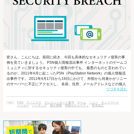
皆さん、こんにちは。前回に続き、今回も具体的なセキュリティ侵害の事
例を見ていきましょう。 PSN個人情報流出事件 インターネットのゲームコ
ミュニティに対するセキュリティ侵害の中でも、 最悪のものと言われてい
るのが、2011年4月に起こったPSN（PlayStation Network）の個人情報流
出事件です。 2011年4月17日から19日にかけて、外部から何者かがソニー
のサーバーに不正にアクセスし、 名前、住所、メールアドレスなどの個人
つづきを読む
情報を盗み出しました。 不正な侵入を受けたことは1週間後の4月27日に公
表されましたが、 情報公開が遅れたことに対して訴訟が提起されたり、米
国下院の政治家からの質問状が出されるなどの騒ぎになりました。 ソニー
PSN
アノニマス
クレジットカード番号
ゲーム
ソニー
ネットワーク
はこれを受け、5月1日に記者会見を行い、 情報漏
ハッカー
ハッキング
個人情報
情報セキュリティ
有滝貴広