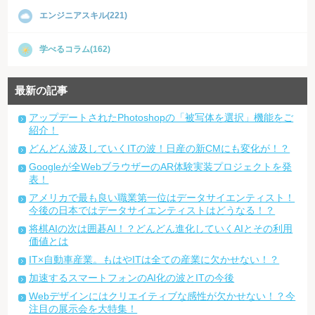
エンジニアスキル(221)
学べるコラム(162)
最新の記事
アップデートされたPhotoshopの「被写体を選択」機能をご
紹介！
どんどん波及していくITの波！日産の新CMにも変化が！？
Googleが全WebブラウザーのAR体験実装プロジェクトを発
表！
アメリカで最も良い職業第一位はデータサイエンティスト！
今後の日本ではデータサイエンティストはどうなる！？
将棋AIの次は囲碁AI！？どんどん進化していくAIとその利用
価値とは
IT×自動車産業。もはやITは全ての産業に欠かせない！？
加速するスマートフォンのAI化の波とITの今後
Webデザインにはクリエイティブな感性が欠かせない！？今
注目の展示会を大特集！