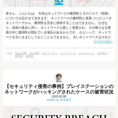
皆さん、こんにちは。 今回はネットワークの脆弱性とそのリスク（危険）
についてお話させて頂きます。 ネットワークの脆弱性と更新 コンピュータ
ネットワークから、脆弱性を完全に排除することはできません。 なぜな
ら、技術の進歩に伴い、ネットワークも新しく更新され、 その新たなる更
新の中に脆弱性が隠れている場合があるからです。 かといって、ネットワ
ークを古いままにしておくこともできません。 古いネットワークはそれだ
つづきを読む
け長い時間攻撃者の研究・調査対象となり、 脆弱性を発見・利用されて攻
撃されるリスクが高まるからです。 脆弱性を完全に無くすことはできなく
ても、限りなく安全性を高めることはできます。 それは、日々の進歩を途
Ddos攻撃
Dos攻撃
セキュリティ
ネットワーク
ボトルネック
有滝貴広
絶えさせることなく更新を続け、脆弱性が発見された場合は可及的速やか
脆弱性
過負荷
に排除し、 排除が難
【セキュリティ侵害の事例】プレイステーションの
ネットワークがハッキングされたケースの被害状況
2015.02.08