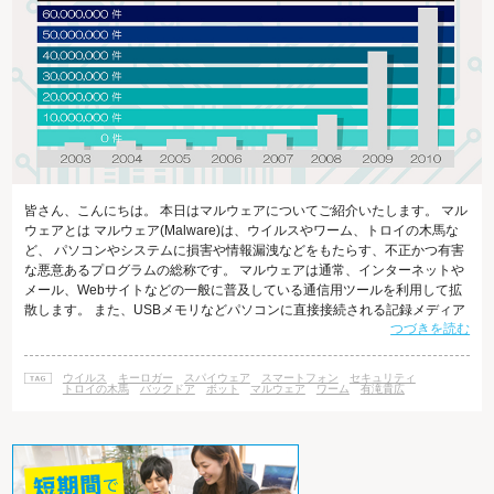
皆さん、こんにちは。 本日はマルウェアについてご紹介いたします。 マル
ウェアとは マルウェア(Malware)は、ウイルスやワーム、トロイの木馬な
ど、 パソコンやシステムに損害や情報漏洩などをもたらす、不正かつ有害
な悪意あるプログラムの総称です。 マルウェアは通常、インターネットや
メール、Webサイトなどの一般に普及している通信用ツールを利用して拡
散します。 また、USBメモリなどパソコンに直接接続される記録メディア
つづきを読む
に潜んだり、 スマホアプリとしてダウンロードされたプログラムの中に紛
れ込んでいることもあります。 ウィルスのターゲットは、今や国家から一
個人に至るまで幅広く、 情報化社会に生きる私たちは皆、自分が使う電子
ウイルス
キーロガー
スパイウェア
スマートフォン
セキュリティ
機器がウィルス感染のリスクにさらされていると言っても過言ではありま
トロイの木馬
バックドア
ボット
マルウェア
ワーム
有滝貴広
せん。