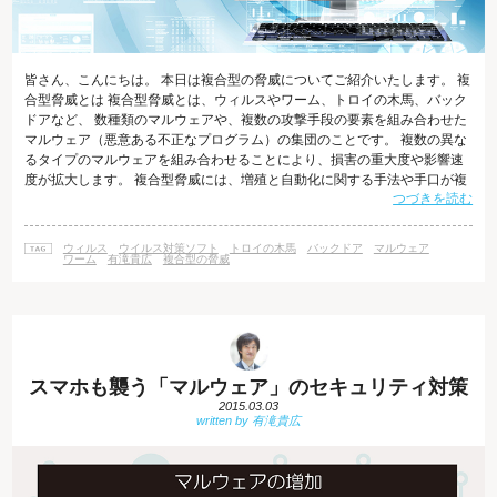
皆さん、こんにちは。 本日は複合型の脅威についてご紹介いたします。 複
合型脅威とは 複合型脅威とは、ウィルスやワーム、トロイの木馬、バック
ドアなど、 数種類のマルウェアや、複数の攻撃手段の要素を組み合わせた
マルウェア（悪意ある不正なプログラム）の集団のことです。 複数の異な
るタイプのマルウェアを組み合わせることにより、損害の重大度や影響速
度が拡大します。 複合型脅威には、増殖と自動化に関する手法や手口が複
つづきを読む
数組み込まれ、単体のマルウェアよりも凶悪な効果をもたらします。 複合
型攻撃の一例 複合型攻撃の一例として、フィッシングとマルウェアの複合
型攻撃をご紹介します。 攻撃者はまず、正規のWebサイトを装い、スマー
ウィルス
ウイルス対策ソフト
トロイの木馬
バックドア
マルウェア
トフォン向けのアプリケーションを配布している旨の広告を出します。 広
ワーム
有滝貴広
複合型の脅威
告をクリックした
スマホも襲う「マルウェア」のセキュリティ対策
2015.03.03