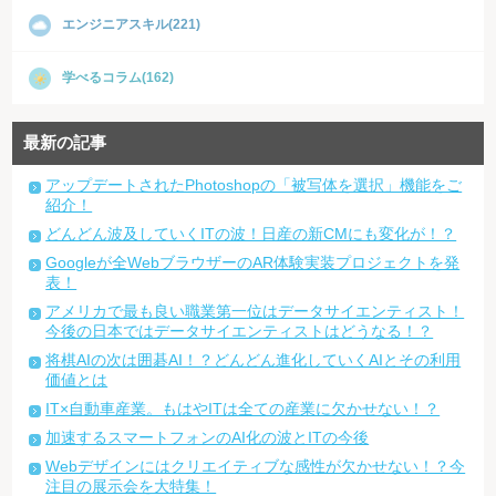
エンジニアスキル(221)
学べるコラム(162)
最新の記事
アップデートされたPhotoshopの「被写体を選択」機能をご
紹介！
どんどん波及していくITの波！日産の新CMにも変化が！？
Googleが全WebブラウザーのAR体験実装プロジェクトを発
表！
アメリカで最も良い職業第一位はデータサイエンティスト！
今後の日本ではデータサイエンティストはどうなる！？
将棋AIの次は囲碁AI！？どんどん進化していくAIとその利用
価値とは
IT×自動車産業。もはやITは全ての産業に欠かせない！？
加速するスマートフォンのAI化の波とITの今後
Webデザインにはクリエイティブな感性が欠かせない！？今
注目の展示会を大特集！