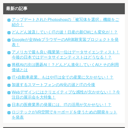
最新の記事
アップデートされたPhotoshopの「被写体を選択」機能をご
紹介！
どんどん波及していくITの波！日産の新CMにも変化が！？
Googleが全WebブラウザーのAR体験実装プロジェクトを発
表！
アメリカで最も良い職業第一位はデータサイエンティスト！
今後の日本ではデータサイエンティストはどうなる！？
将棋AIの次は囲碁AI！？どんどん進化していくAIとその利用
価値とは
IT×自動車産業。もはやITは全ての産業に欠かせない！？
加速するスマートフォンのAI化の波とITの今後
Webデザインにはクリエイティブな感性が欠かせない！？今
注目の展示会を大特集！
日本の医療業界の発展には、ITの活用が欠かせない！？
ロジテックがVR空間でキーボードを使うための開発キット
を発表