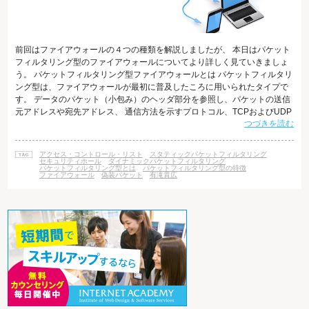
前回はファイアウォールの４つの種類を解説しましたが、 本日はパケット
フィルタリング型のファイアウォールについてより詳しく見ていきましょ
う。 パケットフィルタリング型ファイアウォールとは パケットフィルタリ
ング型は、ファイアウォールが最初に普及したころに用いられたタイプで
す。 データのパケット（小包み）のヘッダ部分を参照し、パケットの送信
元アドレスや宛先アドレス、 通信方法を示すプロトコル、TCPおよびUDP
つづきを読む
トラフィック、宛先ポートの情報に基づいて、 通信の許可、もしくは拒否
を行うというのがその基本的な仕組みです。 通信不許可の場合、パケット
をドロップ（暗黙の破棄）するか、または拒否します。 拒否された場合は
アクセス・コントロール・リスト
スタティックパケットフィルタリング
パケットを廃棄し、送信元にエラー応答を送信します。 パケットフィルタ
セキュリティホール
ダイナミックパケットフィルタリング
パケットフィルタリング型とは
パケットフィルタリング型の特徴
リング型の特徴
ファイアウォール
偽装パケット
有滝貴広