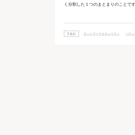
く分割した１つのまとまりのことです
めなのですが、 このパケットには、
ます。 パケットは発信されてから目
撃者は、ネットワークやパケットを
ネットワークセキュリティ
パケッ