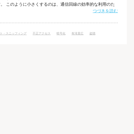
。 このように小さくするのは、通信回線の効率的な利用のた
パスワードやIPアドレスといった情報を含んでいることがあり
つづきを読む
的地に着くまでの間に盗聴される危険性をはらんでいます。 攻
盗聴することで、個人情報を
ト・スニッフィング
不正アクセス
暗号化
有滝貴広
盗聴