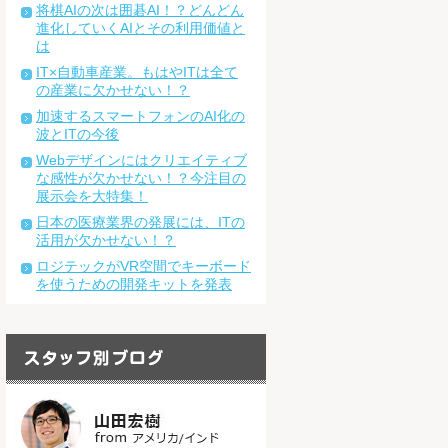
将棋AIの次は囲碁AI！？どんどん
進化していくAIとその利用価値と
は
IT×自動車産業。もはやITは全て
の産業に欠かせない！？
加速するスマートフォンのAI化の
波とITの今後
Webデザインにはクリエイティブ
な感性が欠かせない！？今注目の
展示会を大特集！
日本の医療業界の発展には、ITの
活用が欠かせない！？
ロジテックがVR空間でキーボード
を使うための開発キットを発表