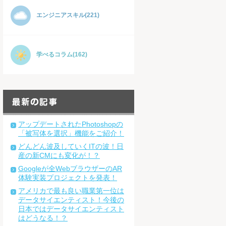
エンジニアスキル(221)
学べるコラム(162)
アップデートされたPhotoshopの
「被写体を選択」機能をご紹介！
どんどん波及していくITの波！日
産の新CMにも変化が！？
Googleが全WebブラウザーのAR
体験実装プロジェクトを発表！
アメリカで最も良い職業第一位は
データサイエンティスト！今後の
日本ではデータサイエンティスト
はどうなる！？