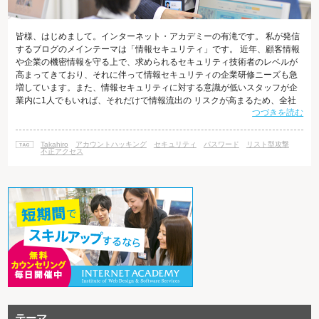
皆様、はじめまして。インターネット・アカデミーの有滝です。 私が発信
するブログのメインテーマは「情報セキュリティ」です。 近年、顧客情報
や企業の機密情報を守る上で、求められるセキュリティ技術者のレベルが
高まってきており、それに伴って情報セキュリティの企業研修ニーズも急
増しています。また、情報セキュリティに対する意識が低いスタッフが企
業内に1人でもいれば、それだけで情報流出の リスクが高まるため、全社
つづきを読む
員が情報セキュリティの基本を学ばなければいけない時代になりました。
しかしながら、情報セキュリティを体系的にわかりやすく解説している情
報サイトは少ないのも事実です。 そのような背景から、ブログを通じて最
Takahiro
アカウントハッキング
セキュリティ
パスワード
リスト型攻撃
近話題になっているサイバー攻撃手法やその対策などのノウハウを 皆様に
不正アクセス
伝えていきたいと考えてい
テーマ