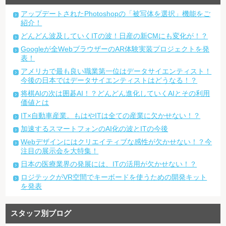
アップデートされたPhotoshopの「被写体を選択」機能をご
紹介！
どんどん波及していくITの波！日産の新CMにも変化が！？
Googleが全WebブラウザーのAR体験実装プロジェクトを発
表！
アメリカで最も良い職業第一位はデータサイエンティスト！
今後の日本ではデータサイエンティストはどうなる！？
将棋AIの次は囲碁AI！？どんどん進化していくAIとその利用
価値とは
IT×自動車産業。もはやITは全ての産業に欠かせない！？
加速するスマートフォンのAI化の波とITの今後
Webデザインにはクリエイティブな感性が欠かせない！？今
注目の展示会を大特集！
日本の医療業界の発展には、ITの活用が欠かせない！？
ロジテックがVR空間でキーボードを使うための開発キット
を発表
スタッフ別ブログ