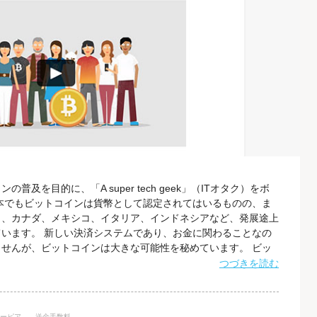
及を目的に、「A super tech geek」（ITオタク）をボ
本でもビットコインは貨幣として認定されてはいるものの、ま
カ、カナダ、メキシコ、イタリア、インドネシアなど、発展途上
います。 新しい決済システムであり、お金に関わることなの
せんが、ビットコインは大きな可能性を秘めています。 ビッ
で共通して使える通貨であり、もちろん通貨単位も世界共通で
つづきを読む
ンを日本円に換算したときの価格は常に変動しますが、2016年
ーピア
送金手数料