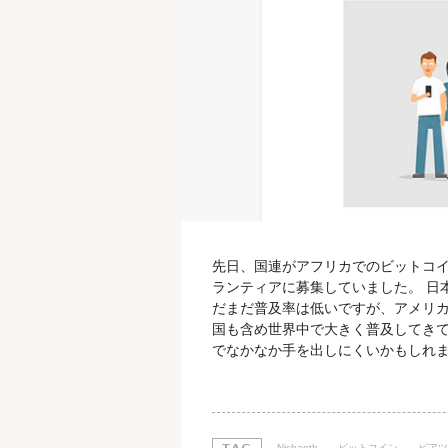
先日、国連がアフリカでのビットコインの普
ランティアに募集していました。 日
だまだ普及率は低いですが、アメリ
国も含め世界中で大きく普及してきて
でなかなか手を出しにくいかもしれま
トコインとは ビットコインは世界中
主にBTCが使われます。 ビットコイ
9月13日現在の1BTCは61,178.2円
Nishanth
ビットコイン
ピアツ