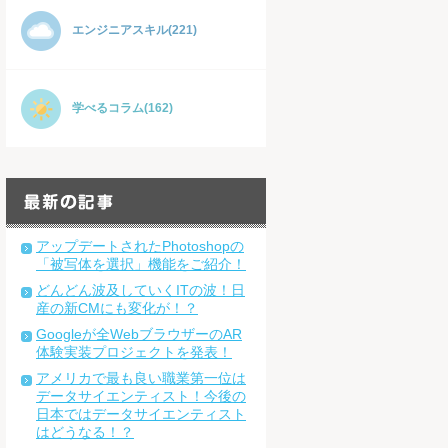
エンジニアスキル(221)
学べるコラム(162)
アップデートされたPhotoshopの
「被写体を選択」機能をご紹介！
どんどん波及していくITの波！日
産の新CMにも変化が！？
Googleが全WebブラウザーのAR
体験実装プロジェクトを発表！
アメリカで最も良い職業第一位は
データサイエンティスト！今後の
日本ではデータサイエンティスト
はどうなる！？