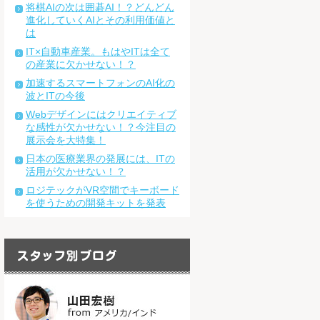
将棋AIの次は囲碁AI！？どんどん
進化していくAIとその利用価値と
は
IT×自動車産業。もはやITは全て
の産業に欠かせない！？
加速するスマートフォンのAI化の
波とITの今後
Webデザインにはクリエイティブ
な感性が欠かせない！？今注目の
展示会を大特集！
日本の医療業界の発展には、ITの
活用が欠かせない！？
ロジテックがVR空間でキーボード
を使うための開発キットを発表