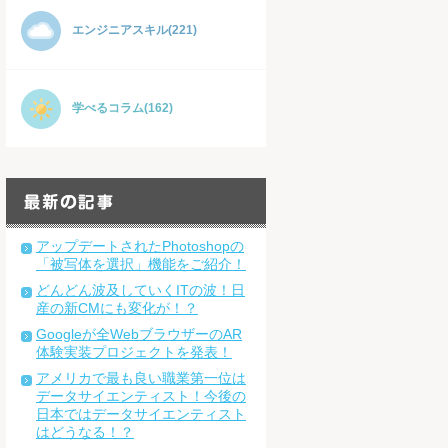
エンジニアスキル(221)
学べるコラム(162)
アップデートされたPhotoshopの
「被写体を選択」機能をご紹介！
どんどん波及していくITの波！日
産の新CMにも変化が！？
Googleが全WebブラウザーのAR
体験実装プロジェクトを発表！
アメリカで最も良い職業第一位は
データサイエンティスト！今後の
日本ではデータサイエンティスト
はどうなる！？