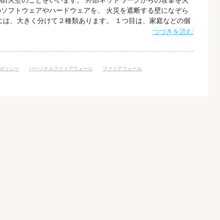
防火壁のことをいいます。 外部ネットワークからの攻撃を火
ソフトウェアやハードウェアを、 火災を遮断する壁になぞら
には、大きく分けて２種類あります。 １つ目は、家庭などの個
ネットワークの攻撃から守ることを目的とした「パーソナルフ
つづきを読む
企業や家庭に構築された内部ネットワークを 外部ネットワーク
ール」です。 パーソナルファ
ポリシー
パーソナルファイアウォール
ファイアウォール