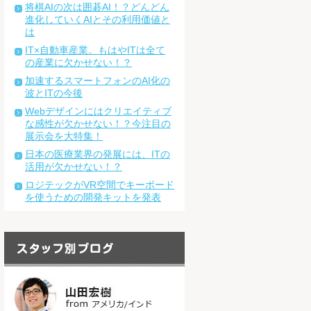
将棋AIの次は囲碁AI！？どんどん
進化していくAIとその利用価値と
は
IT×自動車産業。もはやITは全て
の産業に欠かせない！？
加速するスマートフォンのAI化の
波とITの今後
Webデザインにはクリエイティブ
な感性が欠かせない！？今注目の
展示会を大特集！
日本の医療業界の発展には、ITの
活用が欠かせない！？
ロジテックがVR空間でキーボード
を使うための開発キットを発表