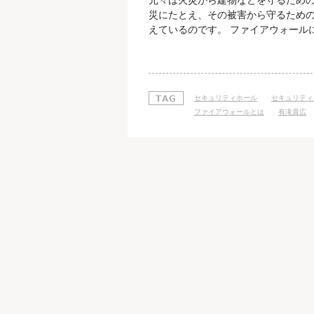
元々は火災から建物などを守るための
災にたとえ、その被害から守るための
えているのです。 ファイアウォール
人向けに１台のコンピュータを 外部
ァイアウォール」です。 ２つ目は、
の攻撃から守るための「ファイアウォ
セキュリティホール
セキュリティ
ファイアウォールとは
有滝貴広