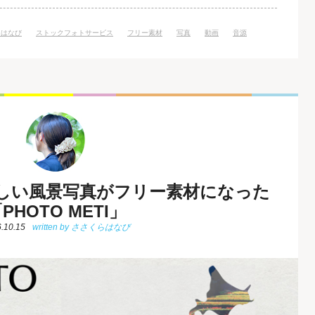
らはなび
ストックフォトサービス
フリー素材
写真
動画
音源
しい風景写真がフリー素材になった
PHOTO METI」
.10.15