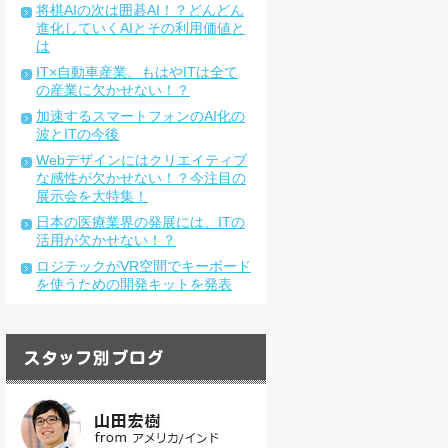
将棋AIの次は囲碁AI！？どんどん
進化していくAIとその利用価値と
は
IT×自動車産業。もはやITは全て
の産業に欠かせない！？
加速するスマートフォンのAI化の
波とITの今後
Webデザインにはクリエイティブ
な感性が欠かせない！？今注目の
展示会を大特集！
日本の医療業界の発展には、ITの
活用が欠かせない！？
ロジテックがVR空間でキーボード
を使うための開発キットを発表