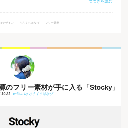
ダウンロードすることが可能です。 「UICloud」の使い方
つづきを読む
に「Enter UI element keywords」と書かれ
ebデザイン
ささくらはなび
フリー素材
源のフリー素材が手に入る「Stocky」
.10.21