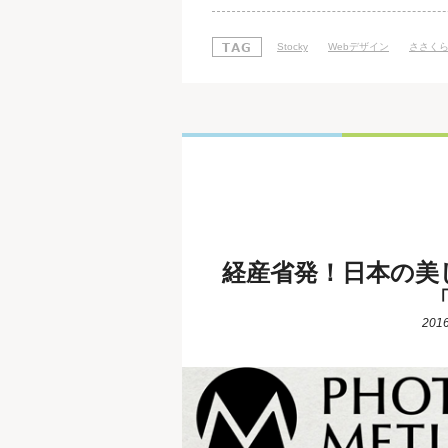
ックすると詳細ページが表示され
Stocky
Webデザイン
ささく
経産省発！日本の美
「
2016