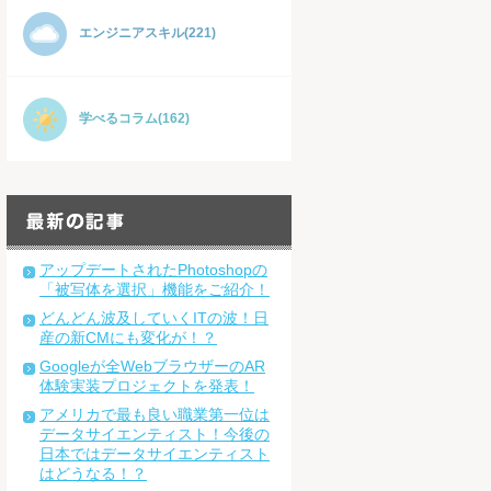
エンジニアスキル(221)
学べるコラム(162)
アップデートされたPhotoshopの
「被写体を選択」機能をご紹介！
どんどん波及していくITの波！日
産の新CMにも変化が！？
Googleが全WebブラウザーのAR
体験実装プロジェクトを発表！
アメリカで最も良い職業第一位は
データサイエンティスト！今後の
日本ではデータサイエンティスト
はどうなる！？