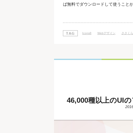
ば無料でダウンロードして使うこと
と、何より日本語対応しているのが嬉しい
クセスしたときに最初に表示される
必要なアイコンを手に入れることが
Icons8
Webデザイン
ささく
46,000種以上のU
2016