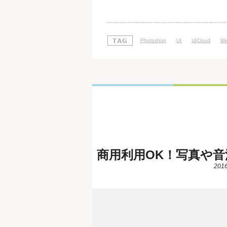
ンやメニューなどのデザインを検索し、
UICloudは、サイトにアクセスをすると最初
Photoshop
UI
UICloud
W
商用利用OK！写真や音
2016