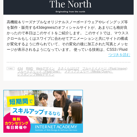
高機能＆リーズナブルなオリジナルスノーボードウェアやレイングッズ等
を製作・販売する43degreesのオフィシャルサイトが、あまりにも格好良
かったので本日はこのサイトをご紹介します。 このサイトでは、マウスス
クロールもしくはスワイプに合わせてアニメーションと共にサイトの構成
が変化するように作られていて、その変化の後に加工された写真とメッセ
ージが表示されるようになっています。 使っている技術は、CSS3 / Fluid
つづきを読む
Grid / Fluid Image / HTML5 / jQuery / Media Queries / Web Fontなどなど。
レスポンシブWebデザインの対応をすために、「フルードグリッド（Fluid
Grid）」「フルードイメージ（Fluid Image）」「メデ
43d
RWD
Webデザイン
ささくらはなび
フルードイメージ（Fluid Image)
フルードグリッド（Fluid Grid）
メディアクエリー（Media Query）
レスポンシブWebデザイン