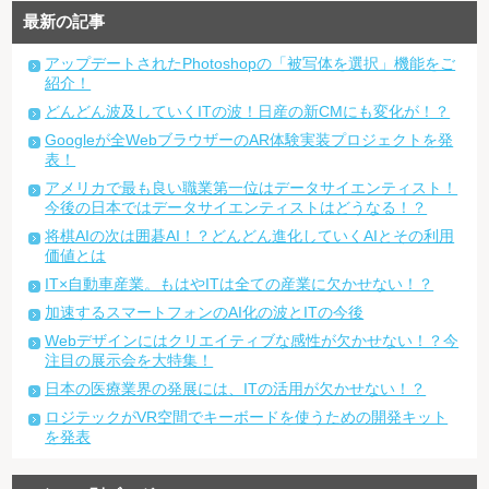
最新の記事
アップデートされたPhotoshopの「被写体を選択」機能をご
紹介！
どんどん波及していくITの波！日産の新CMにも変化が！？
Googleが全WebブラウザーのAR体験実装プロジェクトを発
表！
アメリカで最も良い職業第一位はデータサイエンティスト！
今後の日本ではデータサイエンティストはどうなる！？
将棋AIの次は囲碁AI！？どんどん進化していくAIとその利用
価値とは
IT×自動車産業。もはやITは全ての産業に欠かせない！？
加速するスマートフォンのAI化の波とITの今後
Webデザインにはクリエイティブな感性が欠かせない！？今
注目の展示会を大特集！
日本の医療業界の発展には、ITの活用が欠かせない！？
ロジテックがVR空間でキーボードを使うための開発キット
を発表