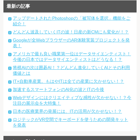
最新の記事
アップデートされたPhotoshopの「被写体を選択」機能をご
紹介！
どんどん波及していくITの波！日産の新CMにも変化が！？
Googleが全WebブラウザーのAR体験実装プロジェクトを発
表！
アメリカで最も良い職業第一位はデータサイエンティスト！
今後の日本ではデータサイエンティストはどうなる！？
将棋AIの次は囲碁AI！？どんどん進化していくAIとその利用
価値とは
IT×自動車産業。もはやITは全ての産業に欠かせない！？
加速するスマートフォンのAI化の波とITの今後
Webデザインにはクリエイティブな感性が欠かせない！？今
注目の展示会を大特集！
日本の医療業界の発展には、ITの活用が欠かせない！？
ロジテックがVR空間でキーボードを使うための開発キット
を発表