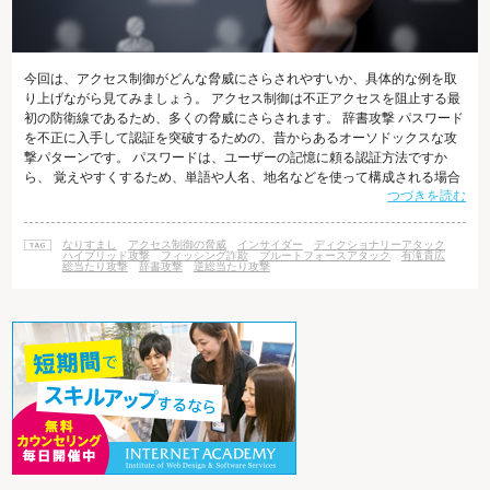
今回は、アクセス制御がどんな脅威にさらされやすいか、具体的な例を取
り上げながら見てみましょう。 アクセス制御は不正アクセスを阻止する最
初の防衛線であるため、多くの脅威にさらされます。 辞書攻撃 パスワード
を不正に入手して認証を突破するための、昔からあるオーソドックスな攻
撃パターンです。 パスワードは、ユーザーの記憶に頼る認証方法ですか
ら、 覚えやすくするため、単語や人名、地名などを使って構成される場合
つづきを読む
が多くあります。 たとえば、「四季」「動物の名称」「食べ物の名前」
「好きな観光地」など、 パスワード用の単語として心当たりのある人も多
いのではないでしょうか。 辞書攻撃では、このような辞書に載っている単
なりすまし
アクセス制御の脅威
インサイダー
ディクショナリーアタック
語や、人名などパスワードに使われそうな単語を辞書化したものを用いま
ハイブリッド攻撃
フィッシング詐欺
ブルートフォースアタック
有滝貴広
総当たり攻撃
辞書攻撃
逆総当たり攻撃
す。 何万語という言葉を収