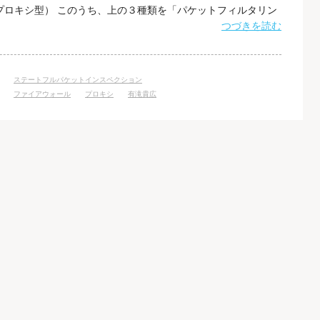
プロキシ型） このうち、上の３種類を「パケットフィルタリン
ケーション型と対比させる分類方法もあります。 パケットフィ
つづきを読む
本来小包のことで、インターネット上ではデータをパケットと
す。 パケットフィルタリ
ステートフルパケットインスペクション
ファイアウォール
プロキシ
有滝貴広