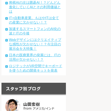
将棋AIの次は囲碁AI！？どんどん
進化していくAIとその利用価値と
は
IT×自動車産業。もはやITは全て
の産業に欠かせない！？
加速するスマートフォンのAI化の
波とITの今後
Webデザインにはクリエイティブ
な感性が欠かせない！？今注目の
展示会を大特集！
日本の医療業界の発展には、ITの
活用が欠かせない！？
ロジテックがVR空間でキーボード
を使うための開発キットを発表