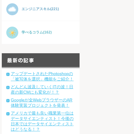
エンジニアスキル(221)
学べるコラム(162)
アップデートされたPhotoshopの
「被写体を選択」機能をご紹介！
どんどん波及していくITの波！日
産の新CMにも変化が！？
Googleが全WebブラウザーのAR
体験実装プロジェクトを発表！
アメリカで最も良い職業第一位は
データサイエンティスト！今後の
日本ではデータサイエンティスト
はどうなる！？