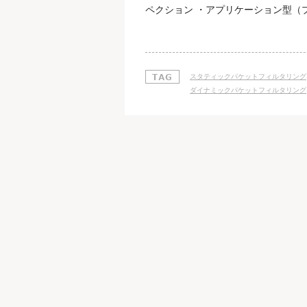
ペクション ・アプリケーション型（
グ型」とひとくくりにして、 アプリ
ルタリング型の３種類 パケットとは
いう小さな単位に分けてやりとりしま
スタティックパケットフィルタリング
ダイナミックパケットフィルタリング