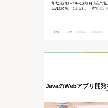
育成は国家レベルの課題 経済産業省が
る調査結果」によると、日本では以下
す。 産業界で大型のIT関連投資が続
ータやIoT等の新しい技術やサービス
こと 労働人口、特に若年人口が減少
PHP
Takahiro
WordPress
JavaのWebアプリ
2