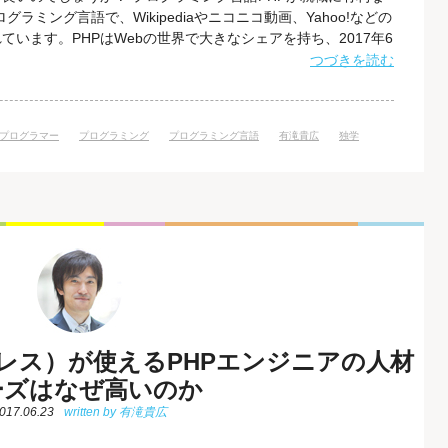
グラミング言語で、Wikipediaやニコニコ動画、Yahoo!などの
ています。PHPはWebの世界で大きなシェアを持ち、2017年6
2.6%でPHPが使用されていることが、W3Techsの調査で分
つづきを読む
er-side programming languag
プログラマー
プログラミング
プログラミング言語
有滝貴広
独学
ドプレス）が使えるPHPエンジニアの人材
ーズはなぜ高いのか
017.06.23