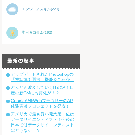
エンジニアスキル(221)
学べるコラム(162)
アップデートされたPhotoshopの
「被写体を選択」機能をご紹介！
どんどん波及していくITの波！日
産の新CMにも変化が！？
Googleが全WebブラウザーのAR
体験実装プロジェクトを発表！
アメリカで最も良い職業第一位は
データサイエンティスト！今後の
日本ではデータサイエンティスト
はどうなる！？