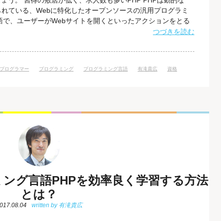
ょう。 習得の敷居が低く、求人数も多いPHP PHPは動的な
られている、Webに特化したオープンソースの汎用プログラミ
語で、ユーザーがWebサイトを開くといったアクションをとる
平易なため、プログラミング初心者にとってわかりやすい言語で
つづきを読む
かわらず、PHPの求人ニーズは高く、年々求人数は上がってき
遣会社である「パー
プログラマー
プログラミング
プログラミング言語
有滝貴広
資格
ング言語PHPを効率良く学習する方法
とは？
017.08.04