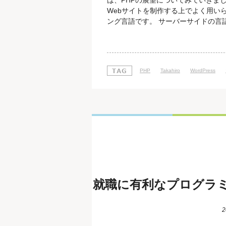
は、PHPの展望についてみていきまし
Webサイトを制作する上でよく用い
ング言語です。 サーバーサイドの言
ことで動作します。 PHPは文法が
あると言われています。 それにもか
ています。 エンジニアに特化した派
PHP
Takahiro
WordPress
就職に有利なプログラミ
2