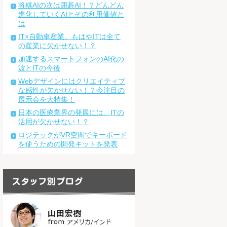
将棋AIの次は囲碁AI！？どんどん
進化していくAIとその利用価値と
は
IT×自動車産業。もはやITは全て
の産業に欠かせない！？
加速するスマートフォンのAI化の
波とITの今後
Webデザインにはクリエイティブ
な感性が欠かせない！？今注目の
展示会を大特集！
日本の医療業界の発展には、ITの
活用が欠かせない！？
ロジテックがVR空間でキーボード
を使うための開発キットを発表