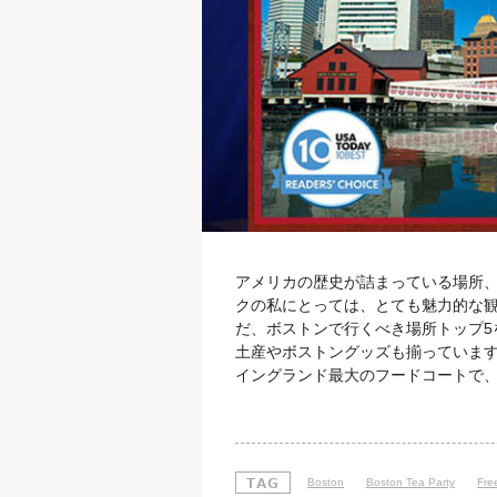
アメリカの歴史が詰まっている場所、
クの私にとっては、とても魅力的な観
だ、ボストンで行くべき場所トップ5
土産やボストングッズも揃っています
イングランド最大のフードコートで、
ゃいけないのは、クラムチャウダー。
す。 それから、ほぐされたロブスタ
す。 第2位 ボストンティーパーテ
Boston
Boston Tea Party
Fre