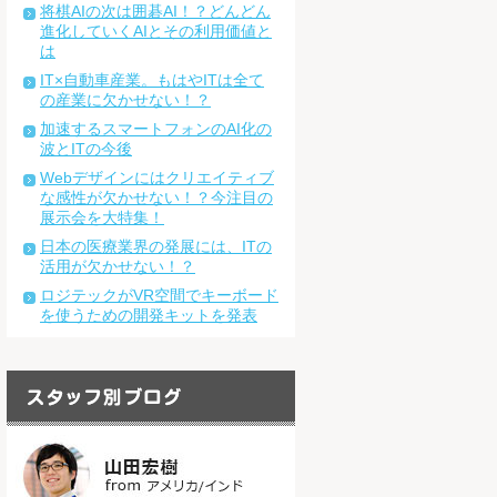
将棋AIの次は囲碁AI！？どんどん
進化していくAIとその利用価値と
は
IT×自動車産業。もはやITは全て
の産業に欠かせない！？
加速するスマートフォンのAI化の
波とITの今後
Webデザインにはクリエイティブ
な感性が欠かせない！？今注目の
展示会を大特集！
日本の医療業界の発展には、ITの
活用が欠かせない！？
ロジテックがVR空間でキーボード
を使うための開発キットを発表