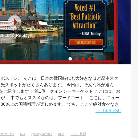
ボストン。 そこは、日本の戦国時代も大好きなほど歴史オタ
光スポットがたくさんあります。 今日は、そんな私が選ん
をご紹介します！ 第1位 クインシーマーケット ここには、お
が、 中でもオススメなのは、フードコート！ ここは、ニュー
36以上の国籍料理が楽しめます。 でも、ここで絶対食べなき
 東海岸沿いの街、ボストンと言えば、クラムチャウダーで
つづきを読む
ーがたっぷり入っている、ロブスターロールも食べるべきで
ィーミュージアム アメリカがまだ
edom Trail
MIT
Quincy market
USA
インド料理