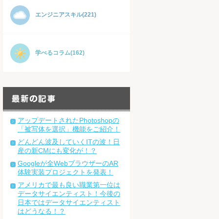
エンジニアスキル(221)
学べるコラム(162)
アップデートされたPhotoshopの
「被写体を選択」機能をご紹介！
どんどん波及していくITの波！日
産の新CMにも変化が！？
Googleが全WebブラウザーのAR
体験実装プロジェクトを発表！
アメリカで最も良い職業第一位は
データサイエンティスト！今後の
日本ではデータサイエンティスト
はどうなる！？