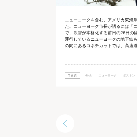
ニューヨークを含む、アメリカ東海
た。ニューヨーク市長が語るには「
で、吹雪が本格化する前日の26日の
運行しているニューヨークの地下鉄
の間にあるコネチカットでは、高速道
にいた私はというと、MITも、イン
ンセンターも、吹雪前から閉鎖が発
一夜明けてみると、確かに30cmほ
Hiroki
ニューヨーク
ボストン