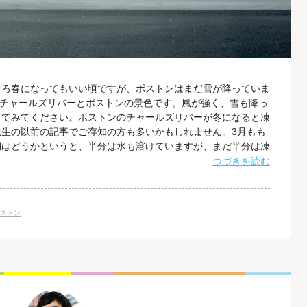
そろ春になってもいい頃ですが、ボストンはまだ雪が降っていま
たチャールズリバーとボストンの景色です。風が強く、雪も降っ
してみてください。ボストンのチャールズリバーが冬になると凍
生の以前の記事でご存知の方も多いかもしれません。3月もも
期はどうかというと、半分は氷も溶けていますが、まだ半分は凍
、春と冬を行ったり来たりしているボストンです。 さて、私
つづきを読む
Cが主幹事となって運営をしているWebPlatform.orgという
リアルを書いて
ストン