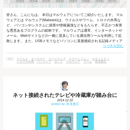
皆さん、こんにちは。 本日はマルウェアについてご紹介いたします。 マル
ウェアとは マルウェア(Malware)は、ウイルスやワーム、トロイの木馬な
ど、 パソコンやシステムに損害や情報漏洩などをもたらす、不正かつ有害
な悪意あるプログラムの総称です。 マルウェアは通常、インターネットや
メール、Webサイトなどの一般に普及している通信用ツールを利用して拡
散します。 また、USBメモリなどパソコンに直接接続される記録メディア
つづきを読む
に潜んだり、 スマホアプリとしてダウンロードされたプログラムの中に紛
れ込んでいることもあります。 ウィルスのターゲットは、今や国家から一
個人に至るまで幅広く、 情報化社会に生きる私たちは皆、自分が使う電子
ウイルス
キーロガー
スパイウェア
スマートフォン
セキュリティ
機器がウィルス感染のリスクにさらされていると言っても過言ではありま
トロイの木馬
バックドア
ボット
マルウェア
ワーム
有滝貴広
せん。
ネット接続されたテレビや冷蔵庫が踏み台に
2014.12.10