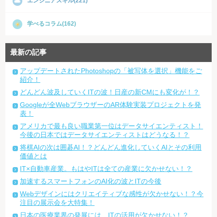
エンジニアスキル(221)
学べるコラム(162)
最新の記事
アップデートされたPhotoshopの「被写体を選択」機能をご
紹介！
どんどん波及していくITの波！日産の新CMにも変化が！？
Googleが全WebブラウザーのAR体験実装プロジェクトを発
表！
アメリカで最も良い職業第一位はデータサイエンティスト！
今後の日本ではデータサイエンティストはどうなる！？
将棋AIの次は囲碁AI！？どんどん進化していくAIとその利用
価値とは
IT×自動車産業。もはやITは全ての産業に欠かせない！？
加速するスマートフォンのAI化の波とITの今後
Webデザインにはクリエイティブな感性が欠かせない！？今
注目の展示会を大特集！
日本の医療業界の発展には、ITの活用が欠かせない！？