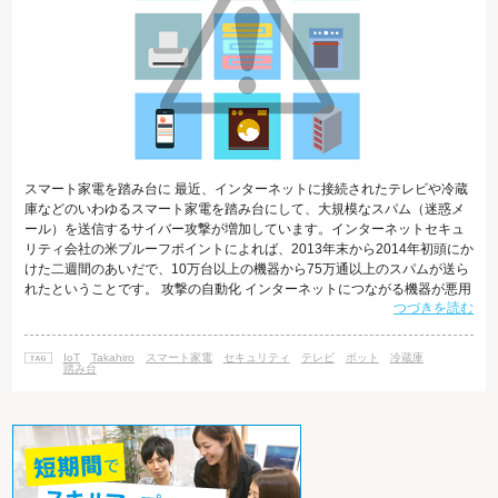
スマート家電を踏み台に 最近、インターネットに接続されたテレビや冷蔵
庫などのいわゆるスマート家電を踏み台にして、大規模なスパム（迷惑メ
ール）を送信するサイバー攻撃が増加しています。インターネットセキュ
リティ会社の米プルーフポイントによれば、2013年末から2014年初頭にか
けた二週間のあいだで、10万台以上の機器から75万通以上のスパムが送ら
れたということです。 攻撃の自動化 インターネットにつながる機器が悪用
つづきを読む
される主な原因は、パスワードを設定しないといった設定上の不備や、フ
ァームウエアの脆弱性にあります。このような脆弱性を突かれ、攻撃の踏
み台にされた事件は、以前から国内でも発生しています。とはいえ、今ま
IoT
Takahiro
スマート家電
セキュリティ
テレビ
ボット
冷蔵庫
で報告されていたものは、手動による攻撃がほとんどで、被害の規模は大
踏み台
きくても数百件程度で