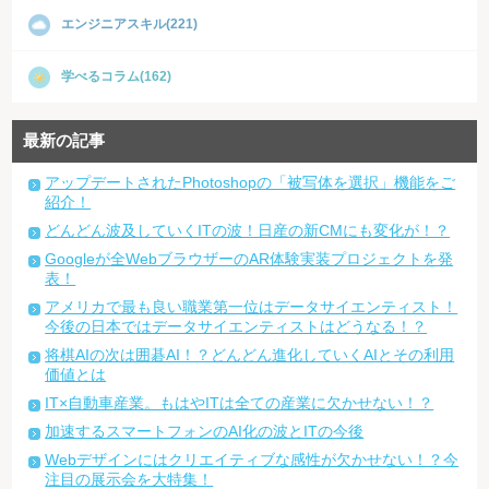
エンジニアスキル(221)
学べるコラム(162)
最新の記事
アップデートされたPhotoshopの「被写体を選択」機能をご
紹介！
どんどん波及していくITの波！日産の新CMにも変化が！？
Googleが全WebブラウザーのAR体験実装プロジェクトを発
表！
アメリカで最も良い職業第一位はデータサイエンティスト！
今後の日本ではデータサイエンティストはどうなる！？
将棋AIの次は囲碁AI！？どんどん進化していくAIとその利用
価値とは
IT×自動車産業。もはやITは全ての産業に欠かせない！？
加速するスマートフォンのAI化の波とITの今後
Webデザインにはクリエイティブな感性が欠かせない！？今
注目の展示会を大特集！