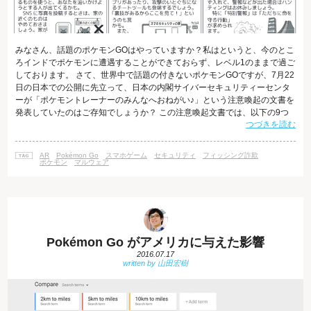
みなさん、話題のポケモンGOはやっていますか？私はというと、今のとこ
ろインドでポケモンに遭遇することができておらず、レベル1のままで過ご
しております。 さて、世界中で話題の付きないポケモンGOですが、7月22
日の日本での公開に先立って、日本の内閣サイバーセキュリティーセンタ
ーが「ポケモントレーナーのみんなへおねがい♪」という注意喚起の文書を
発表していたのはご存知でしょうか？ この注意喚起文書では、以下の9つ
つづきを読む
の注意事項に触れられています。 個人情報を守ろう 偽アプリ、チートツー
ル注意 お天気アプリは必ず入れよう 熱中症を警戒しよう 予備の電池を持
とう 予備の連絡手段を準備しよう 危険な場所には立ち入らない 会おうと
AR
Pokémon Go
スマホゲーム
セキュリティ
フィッシング詐欺
いう人を警戒しよう 歩きスマホは×ですよ アメリカでは、ポケモンGOを使
ポケモン
マルウェア
った強
Pokémon Go がアメリカに与えた影響
2016.07.17