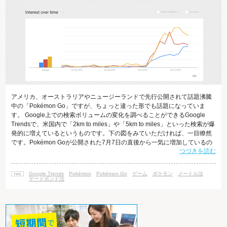
アメリカ、オーストラリアやニュージーランドで先行公開されて話題沸騰
中の「Pokémon Go」ですが、ちょっと違った形でも話題になっていま
す。 Google上での検索ボリュームの変化を調べることができるGoogle
Trendsで、米国内で「2km to miles」や「5km to miles」といった検索が爆
発的に増えているというものです。下の図をみていただければ、一目瞭然
です。Pokémon Goが公開された7月7日の直後から一気に増加しているの
つづきを読む
が分かります。 アメリカに旅行に行かれた方はご存知かと思いますが、ア
メリカでは、メートル法ではなく、ヤードポンド法を採用していて、長さ
の単位としてはインチ、フィート、マイルなどを使用しています。しか
Google Trends
Pokémon
Pokémon Go
ゲーム
ポケモン
メートル法
し、Pokémon Goでは、メートル法を採
ヤードポンド法