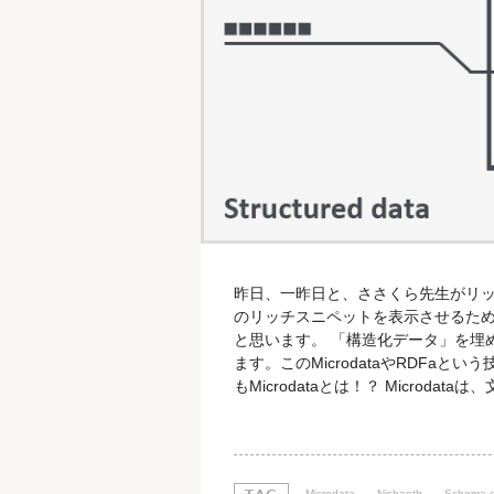
昨日、一昨日と、ささくら先生がリ
のリッチスニペットを表示させるた
と思います。 「構造化データ」を埋め込
ます。このMicrodataやRDFa
もMicrodataとは！？ Micro
「2015年4月9日」という日付がWe
「日付」であることは明示できます
せん。しかし
Microdata
Nishanth
Schema.o