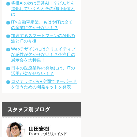
将棋AIの次は囲碁AI！？どんどん
進化していくAIとその利用価値と
は
IT×自動車産業。もはやITは全て
の産業に欠かせない！？
加速するスマートフォンのAI化の
波とITの今後
Webデザインにはクリエイティブ
な感性が欠かせない！？今注目の
展示会を大特集！
日本の医療業界の発展には、ITの
活用が欠かせない！？
ロジテックがVR空間でキーボード
を使うための開発キットを発表