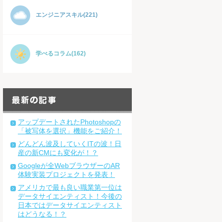
エンジニアスキル(221)
学べるコラム(162)
アップデートされたPhotoshopの
「被写体を選択」機能をご紹介！
どんどん波及していくITの波！日
産の新CMにも変化が！？
Googleが全WebブラウザーのAR
体験実装プロジェクトを発表！
アメリカで最も良い職業第一位は
データサイエンティスト！今後の
日本ではデータサイエンティスト
はどうなる！？