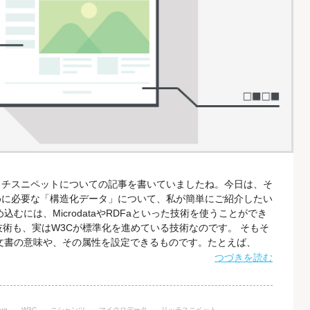
ッチスニペットについての記事を書いていましたね。今日は、そ
めに必要な「構造化データ」について、私が簡単にご紹介したい
むには、MicrodataやRDFaといった技術を使うことができ
という技術も、実はW3Cが標準化を進めている技術なのです。 そもそ
dataは、文書の意味や、その属性を設定できるものです。たとえば、
bページ上にあるとします。これは、HTML5のtime要素を使えば
つづきを読む
が、果たしてその日付が何を意味するのかは伝えることはできま
rg
W3C
ニシャンツ
マイクロデータ
リッチスニペット